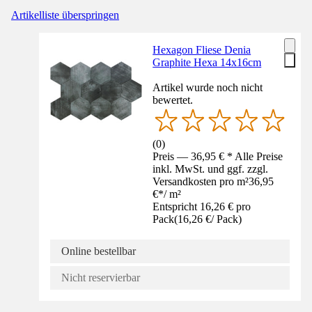
Artikelliste überspringen
Hexagon Fliese Denia
Graphite Hexa 14x16cm
Artikel wurde noch nicht
bewertet.
(
0
)
Preis — 36,95 € * Alle Preise
inkl. MwSt. und ggf. zzgl.
Versandkosten pro m²
36,95
€
*
/
m²
Entspricht 16,26 € pro
Pack
(
16,26 €
/
Pack
)
Online bestellbar
Nicht reservierbar