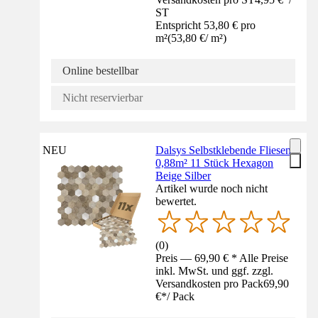
ST
Entspricht 53,80 € pro
m²
(
53,80 €
/
m²
)
Online bestellbar
Nicht reservierbar
NEU
Dalsys Selbstklebende Fliesen
0,88m² 11 Stück Hexagon
Beige Silber
Artikel wurde noch nicht
bewertet.
(
0
)
Preis — 69,90 € * Alle Preise
inkl. MwSt. und ggf. zzgl.
Versandkosten pro Pack
69,90
€
*
/
Pack