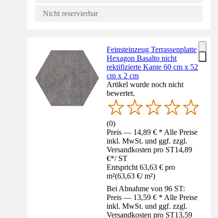
Nicht reservierbar
Feinsteinzeug Terrassenplatte
Hexagon Basalto nicht
rektifizierte Kante 60 cm x 52
cm x 2 cm
Artikel wurde noch nicht
bewertet.
(
0
)
Preis — 14,89 € * Alle Preise
inkl. MwSt. und ggf. zzgl.
Versandkosten pro ST
14,89
€
*
/
ST
Entspricht 63,63 € pro
m²
(
63,63 €
/
m²
)
Bei Abnahme von 96 ST:
Preis — 13,59 € * Alle Preise
inkl. MwSt. und ggf. zzgl.
Versandkosten pro ST
13,59