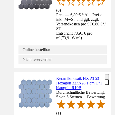
(
0
)
Preis — 6,80 € * Alle Preise
inkl. MwSt. und ggf. zzgl.
Versandkosten pro ST
6,80 €
*
/
ST
Entspricht 73,91 € pro
m²
(
73,91 €
/
m²
)
Online bestellbar
Nicht reservierbar
Keramikmosaik HX AT53
Hexagon 32,5x28,1 cm Uni
blaugrün R10B
Durchschnittliche Bewertung:
5 von 5 Sternen. 1 Bewertung.
(
1
)