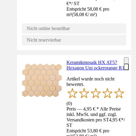
€
*
/
ST
Entspricht 58,08 € pro
m²
(
58,08 €
/
m²
)
Nicht online bestellbar
Nicht reservierbar
Keramikmosaik HX AT57
Hexagon Uni ockerorange R1
Artikel wurde noch nicht
bewertet.
(
0
)
Preis — 4,95 € * Alle Preise
inkl. MwSt. und ggf. zzgl.
Versandkosten pro ST
4,95 €
*
/
ST
Entspricht 53,80 € pro