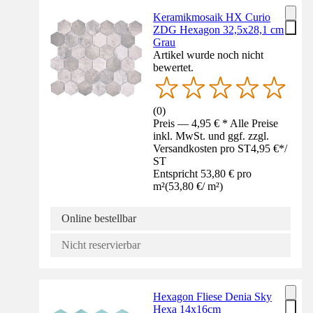
Keramikmosaik HX Curio
ZDG Hexagon 32,5x28,1 cm
Grau
Artikel wurde noch nicht
bewertet.
(
0
)
Preis — 4,95 € * Alle Preise
inkl. MwSt. und ggf. zzgl.
Versandkosten pro ST
4,95 €
*
/
ST
Entspricht 53,80 € pro
m²
(
53,80 €
/
m²
)
Online bestellbar
Nicht reservierbar
Hexagon Fliese Denia Sky
Hexa 14x16cm