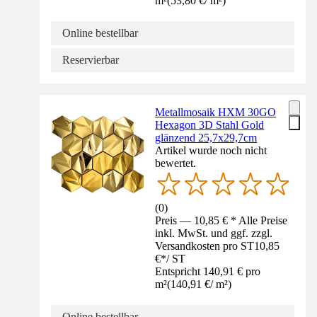
m²
(
53,80 €
/
m²
)
Online bestellbar
Reservierbar
Metallmosaik HXM 30GO
Hexagon 3D Stahl Gold
glänzend 25,7x29,7cm
Artikel wurde noch nicht
bewertet.
(
0
)
Preis — 10,85 € * Alle Preise
inkl. MwSt. und ggf. zzgl.
Versandkosten pro ST
10,85
€
*
/
ST
Entspricht 140,91 € pro
m²
(
140,91 €
/
m²
)
Online bestellbar