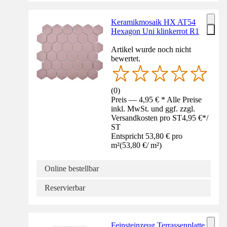
Keramikmosaik HX AT54
Hexagon Uni klinkerrot R1
Artikel wurde noch nicht
bewertet.
(
0
)
Preis — 4,95 € * Alle Preise
inkl. MwSt. und ggf. zzgl.
Versandkosten pro ST
4,95 €
*
/
ST
Entspricht 53,80 € pro
m²
(
53,80 €
/
m²
)
Online bestellbar
Reservierbar
Feinsteinzeug Terrassenplatte