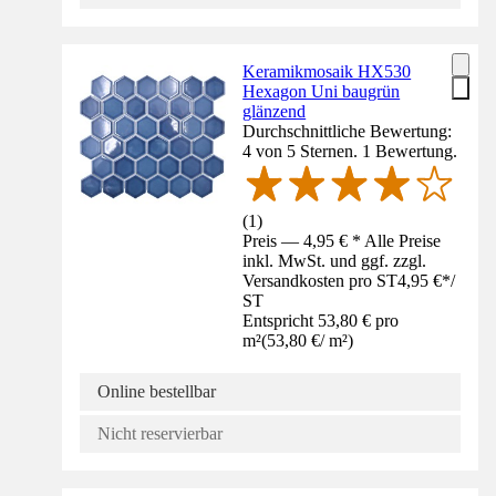
Keramikmosaik HX530
Hexagon Uni baugrün
glänzend
Durchschnittliche Bewertung:
4 von 5 Sternen. 1 Bewertung.
(
1
)
Preis — 4,95 € * Alle Preise
inkl. MwSt. und ggf. zzgl.
Versandkosten pro ST
4,95 €
*
/
ST
Entspricht 53,80 € pro
m²
(
53,80 €
/
m²
)
Online bestellbar
Nicht reservierbar