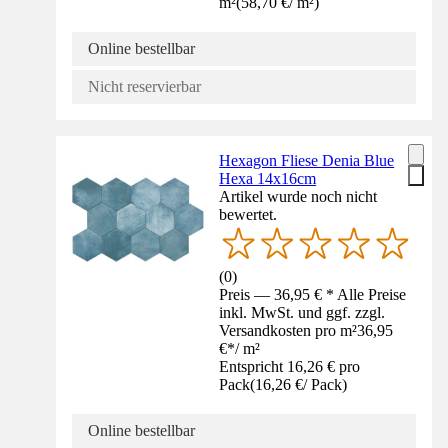
m²
(
58,70 €
/
m²
)
Online bestellbar
Nicht reservierbar
Hexagon Fliese Denia Blue
Hexa 14x16cm
Artikel wurde noch nicht
bewertet.
(
0
)
Preis — 36,95 € * Alle Preise
inkl. MwSt. und ggf. zzgl.
Versandkosten pro m²
36,95
€
*
/
m²
Entspricht 16,26 € pro
Pack
(
16,26 €
/
Pack
)
Online bestellbar