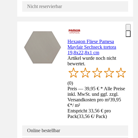
Nicht reservierbar
Hexagon Fliese Pamesa
Mayfair Sechseck tortora
19,8x22,8x1 cm
Artikel wurde noch nicht
bewertet.
(
0
)
Preis — 39,95 € * Alle Preise
inkl. MwSt. und ggf. zzgl.
Versandkosten pro m²
39,95
€
*
/
m²
Entspricht 33,56 € pro
Pack
(
33,56 €
/
Pack
)
Online bestellbar