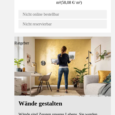
m²
(
58,08 €
/
m²
)
Nicht online bestellbar
Nicht reservierbar
Ratgeber
Wände gestalten
Wände sind Zeugen unseres Lebens. Sie werden