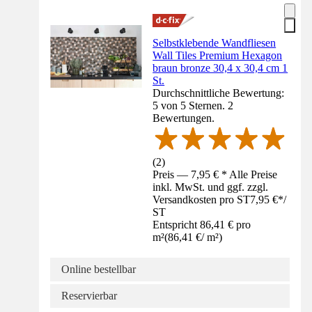
Selbstklebende Wandfliesen
Wall Tiles Premium Hexagon
braun bronze 30,4 x 30,4 cm 1
St.
Durchschnittliche Bewertung:
5 von 5 Sternen. 2
Bewertungen.
(
2
)
Preis — 7,95 € * Alle Preise
inkl. MwSt. und ggf. zzgl.
Versandkosten pro ST
7,95 €
*
/
ST
Entspricht 86,41 € pro
m²
(
86,41 €
/
m²
)
Online bestellbar
Reservierbar