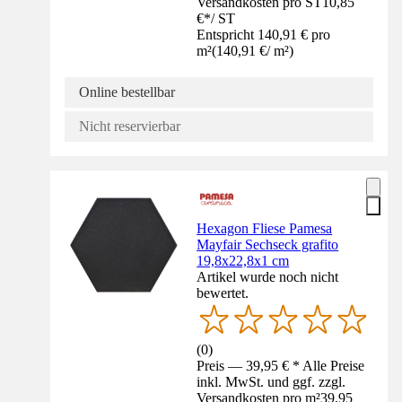
Versandkosten pro ST
10,85
€
*
/
ST
Entspricht 140,91 € pro
m²
(
140,91 €
/
m²
)
Online bestellbar
Nicht reservierbar
Hexagon Fliese Pamesa
Mayfair Sechseck grafito
19,8x22,8x1 cm
Artikel wurde noch nicht
bewertet.
(
0
)
Preis — 39,95 € * Alle Preise
inkl. MwSt. und ggf. zzgl.
Versandkosten pro m²
39,95