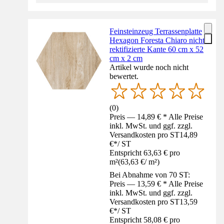
Feinsteinzeug Terrassenplatte
Hexagon Foresta Chiaro nicht
rektifizierte Kante 60 cm x 52
cm x 2 cm
Artikel wurde noch nicht
bewertet.
(
0
)
Preis — 14,89 € * Alle Preise
inkl. MwSt. und ggf. zzgl.
Versandkosten pro ST
14,89
€
*
/
ST
Entspricht 63,63 € pro
m²
(
63,63 €
/
m²
)
Bei Abnahme von 70 ST:
Preis — 13,59 € * Alle Preise
inkl. MwSt. und ggf. zzgl.
Versandkosten pro ST
13,59
€
*
/
ST
Entspricht 58,08 € pro