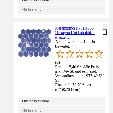
Nicht reservierbar
Keramikmosaik HX560
Hexagon Uni kobaltblau
glänzend
Artikel wurde noch nicht
bewertet.
(
0
)
Preis — 5,40 € * Alle Preise
inkl. MwSt. und ggf. zzgl.
Versandkosten pro ST
5,40 €
*
/
ST
Entspricht 58,70 € pro
m²
(
58,70 €
/
m²
)
Online bestellbar
Nicht reservierbar