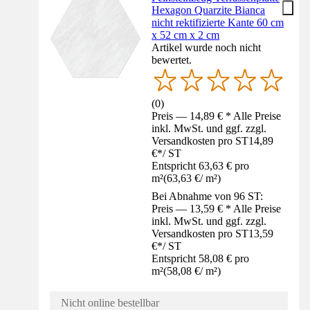
Hexagon Quarzite Bianca
nicht rektifizierte Kante 60 cm
x 52 cm x 2 cm
Artikel wurde noch nicht
bewertet.
(
0
)
Preis — 14,89 € * Alle Preise
inkl. MwSt. und ggf. zzgl.
Versandkosten pro ST
14,89
€
*
/
ST
Entspricht 63,63 € pro
m²
(
63,63 €
/
m²
)
Bei Abnahme von 96 ST:
Preis — 13,59 € * Alle Preise
inkl. MwSt. und ggf. zzgl.
Versandkosten pro ST
13,59
€
*
/
ST
Entspricht 58,08 € pro
m²
(
58,08 €
/
m²
)
Nicht online bestellbar