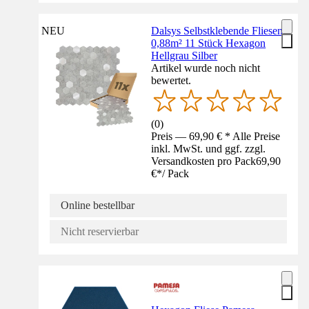
NEU
Dalsys Selbstklebende Fliesen
0,88m² 11 Stück Hexagon
Hellgrau Silber
Artikel wurde noch nicht
bewertet.
(
0
)
Preis — 69,90 € * Alle Preise
inkl. MwSt. und ggf. zzgl.
Versandkosten pro Pack
69,90
€
*
/
Pack
Online bestellbar
Nicht reservierbar