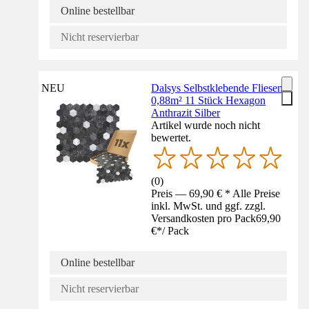
Online bestellbar
Nicht reservierbar
NEU
Dalsys Selbstklebende Fliesen
0,88m² 11 Stück Hexagon
Anthrazit Silber
Artikel wurde noch nicht
bewertet.
(
0
)
Preis — 69,90 € * Alle Preise
inkl. MwSt. und ggf. zzgl.
Versandkosten pro Pack
69,90
€
*
/
Pack
Online bestellbar
Nicht reservierbar