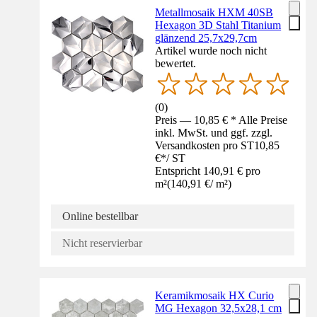
Metallmosaik HXM 40SB
Hexagon 3D Stahl Titanium
glänzend 25,7x29,7cm
Artikel wurde noch nicht
bewertet.
(
0
)
Preis — 10,85 € * Alle Preise
inkl. MwSt. und ggf. zzgl.
Versandkosten pro ST
10,85
€
*
/
ST
Entspricht 140,91 € pro
m²
(
140,91 €
/
m²
)
Online bestellbar
Nicht reservierbar
Keramikmosaik HX Curio
MG Hexagon 32,5x28,1 cm