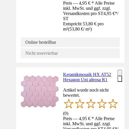
Preis — 4,95 € * Alle Preise
inkl. MwSt. und ggf. zzgl.
Versandkosten pro ST
4,95 €
*
/
ST
Entspricht 53,80 € pro
m²
(
53,80 €
/
m²
)
Online bestellbar
Nicht reservierbar
Keramikmosaik HX AT52
Hexagon Uni altrosa R1
Artikel wurde noch nicht
bewertet.
(
0
)
Preis — 4,95 € * Alle Preise
inkl. MwSt. und ggf. zzgl.
Versandkosten pro ST
4,95 €
*
/