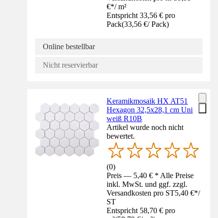
€
*
/
m²
Entspricht 33,56 € pro
Pack
(
33,56 €
/
Pack
)
Online bestellbar
Nicht reservierbar
Keramikmosaik HX AT51
Hexagon 32,5x28,1 cm Uni
weiß R10B
Artikel wurde noch nicht
bewertet.
(
0
)
Preis — 5,40 € * Alle Preise
inkl. MwSt. und ggf. zzgl.
Versandkosten pro ST
5,40 €
*
/
ST
Entspricht 58,70 € pro