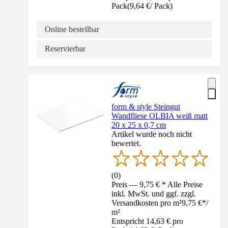
Pack
(
9,64 €
/
Pack
)
Online bestellbar
Reservierbar
form & style Steingut
Wandfliese OLBIA weiß matt
20 x 25 x 0,7 cm
Artikel wurde noch nicht
bewertet.
(
0
)
Preis — 9,75 € * Alle Preise
inkl. MwSt. und ggf. zzgl.
Versandkosten pro m²
9,75 €
*
/
m²
Entspricht 14,63 € pro