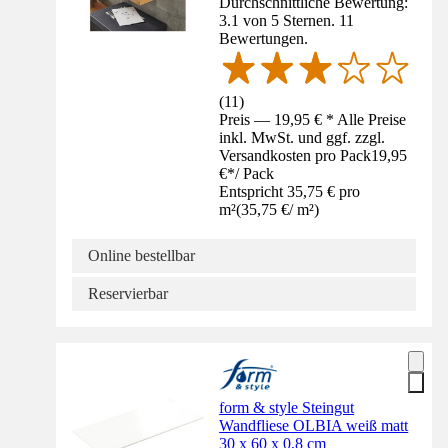
Durchschnittliche Bewertung:
3.1 von 5 Sternen. 11
Bewertungen.
(
11
)
Preis — 19,95 € * Alle Preise
inkl. MwSt. und ggf. zzgl.
Versandkosten pro Pack
19,95
€
*
/
Pack
Entspricht 35,75 € pro
m²
(
35,75 €
/
m²
)
Online bestellbar
Reservierbar
form & style Steingut
Wandfliese OLBIA weiß matt
30 x 60 x 0,8 cm