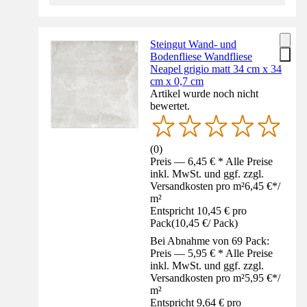
Steingut Wand- und
Bodenfliese Wandfliese
Neapel grigio matt 34 cm x 34
cm x 0,7 cm
Artikel wurde noch nicht
bewertet.
(
0
)
Preis — 6,45 € * Alle Preise
inkl. MwSt. und ggf. zzgl.
Versandkosten pro m²
6,45 €
*
/
m²
Entspricht 10,45 € pro
Pack
(
10,45 €
/
Pack
)
Bei Abnahme von 69 Pack:
Preis — 5,95 € * Alle Preise
inkl. MwSt. und ggf. zzgl.
Versandkosten pro m²
5,95 €
*
/
m²
Entspricht 9,64 € pro