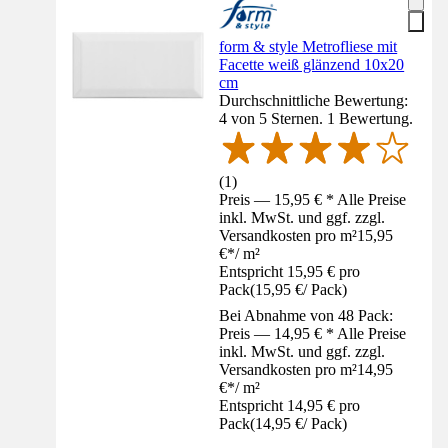
form & style Metrofliese mit
Facette weiß glänzend 10x20
cm
Durchschnittliche Bewertung:
4 von 5 Sternen. 1 Bewertung.
(
1
)
Preis — 15,95 € * Alle Preise
inkl. MwSt. und ggf. zzgl.
Versandkosten pro m²
15,95
€
*
/
m²
Entspricht 15,95 € pro
Pack
(
15,95 €
/
Pack
)
Bei Abnahme von 48 Pack:
Preis — 14,95 € * Alle Preise
inkl. MwSt. und ggf. zzgl.
Versandkosten pro m²
14,95
€
*
/
m²
Entspricht 14,95 € pro
Pack
(
14,95 €
/
Pack
)