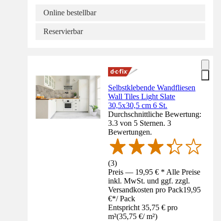
Online bestellbar
Reservierbar
Selbstklebende Wandfliesen
Wall Tiles Light Slate
30,5x30,5 cm 6 St.
Durchschnittliche Bewertung:
3.3 von 5 Sternen. 3
Bewertungen.
(
3
)
Preis — 19,95 € * Alle Preise
inkl. MwSt. und ggf. zzgl.
Versandkosten pro Pack
19,95
€
*
/
Pack
Entspricht 35,75 € pro
m²
(
35,75 €
/
m²
)