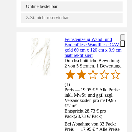
Online bestellbar
Z.Zt. nicht reservierbar
Feinsteinzeug Wand- und
Bodenfliese Wandfliese CAVE
gold 60 cm x 120 cm x 0,9 cm
matt rektifiziert
Durchschnittliche Bewertung:
2 von 5 Sternen. 1 Bewertung.
(
1
)
Preis — 19,95 € * Alle Preise
inkl. MwSt. und ggf. zzgl.
Versandkosten pro m²
19,95
€
*
/
m²
Entspricht 28,73 € pro
Pack
(
28,73 €
/
Pack
)
Bei Abnahme von 33 Pack:
Preis — 17,95 € * Alle Preise