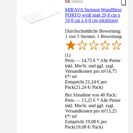
MIRAVA Steingut Wandfliese
PORTO weiß matt 29,8 cm x
59,8 cm x 0,8 cm rektifiziert
Durchschnittliche Bewertung:
1 von 5 Sternen. 1 Bewertung.
(
1
)
Preis — 14,75 € * Alle Preise
inkl. MwSt. und ggf. zzgl.
Versandkosten pro m²
14,75
€
*
/
m²
Entspricht 21,24 € pro
Pack
(
21,24 €
/
Pack
)
Bei Abnahme von 40 Pack:
Preis — 13,25 € * Alle Preise
inkl. MwSt. und ggf. zzgl.
Versandkosten pro m²
13,25
€
*
/
m²
Entspricht 19,08 € pro
Pack
(
19,08 €
/
Pack
)