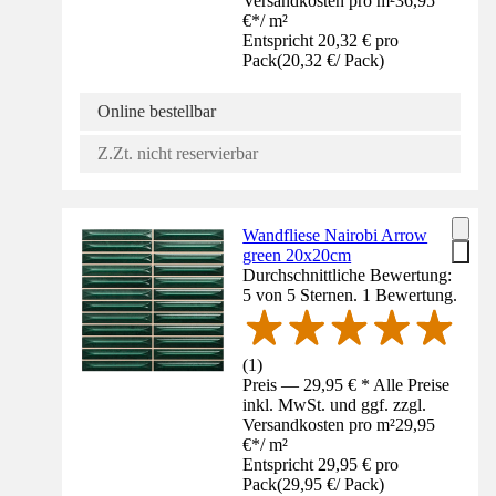
Versandkosten pro m²
36,95
€
*
/
m²
Entspricht 20,32 € pro
Pack
(
20,32 €
/
Pack
)
Online bestellbar
Z.Zt. nicht reservierbar
Wandfliese Nairobi Arrow
green 20x20cm
Durchschnittliche Bewertung:
5 von 5 Sternen. 1 Bewertung.
(
1
)
Preis — 29,95 € * Alle Preise
inkl. MwSt. und ggf. zzgl.
Versandkosten pro m²
29,95
€
*
/
m²
Entspricht 29,95 € pro
Pack
(
29,95 €
/
Pack
)