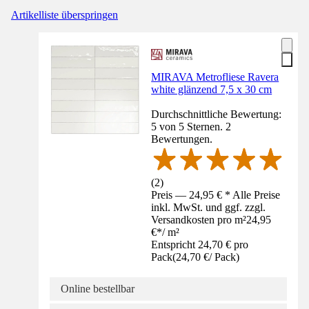
Artikelliste überspringen
MIRAVA Metrofliese Ravera
white glänzend 7,5 x 30 cm
Durchschnittliche Bewertung:
5 von 5 Sternen. 2
Bewertungen.
(
2
)
Preis — 24,95 € * Alle Preise
inkl. MwSt. und ggf. zzgl.
Versandkosten pro m²
24,95
€
*
/
m²
Entspricht 24,70 € pro
Pack
(
24,70 €
/
Pack
)
Online bestellbar