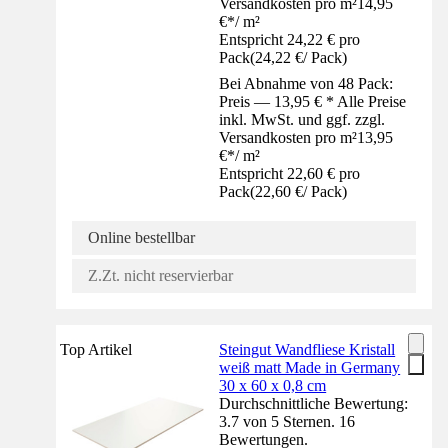
Versandkosten pro m²
14,95
€
*
/
m²
Entspricht 24,22 € pro
Pack
(
24,22 €
/
Pack
)
Bei Abnahme von 48 Pack:
Preis — 13,95 € * Alle Preise
inkl. MwSt. und ggf. zzgl.
Versandkosten pro m²
13,95
€
*
/
m²
Entspricht 22,60 € pro
Pack
(
22,60 €
/
Pack
)
Online bestellbar
Z.Zt. nicht reservierbar
Top Artikel
Steingut Wandfliese Kristall
weiß matt Made in Germany
30 x 60 x 0,8 cm
Durchschnittliche Bewertung:
3.7 von 5 Sternen. 16
Bewertungen.