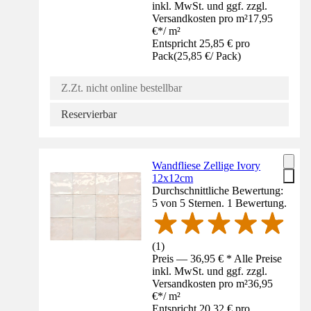
inkl. MwSt. und ggf. zzgl.
Versandkosten pro m²
17,95
€
*
/
m²
Entspricht 25,85 € pro
Pack
(
25,85 €
/
Pack
)
Z.Zt. nicht online bestellbar
Reservierbar
Wandfliese Zellige Ivory
12x12cm
Durchschnittliche Bewertung:
5 von 5 Sternen. 1 Bewertung.
(
1
)
Preis — 36,95 € * Alle Preise
inkl. MwSt. und ggf. zzgl.
Versandkosten pro m²
36,95
€
*
/
m²
Entspricht 20,32 € pro