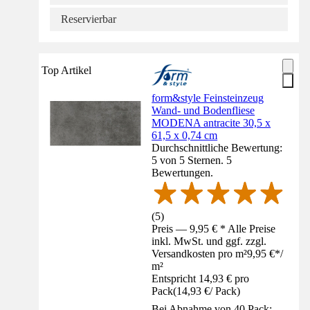
Reservierbar
Top Artikel
form&style Feinsteinzeug
Wand- und Bodenfliese
MODENA antracite 30,5 x
61,5 x 0,74 cm
Durchschnittliche Bewertung:
5 von 5 Sternen. 5
Bewertungen.
(
5
)
Preis — 9,95 € * Alle Preise
inkl. MwSt. und ggf. zzgl.
Versandkosten pro m²
9,95 €
*
/
m²
Entspricht 14,93 € pro
Pack
(
14,93 €
/
Pack
)
Bei Abnahme von 40 Pack: