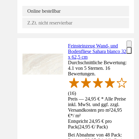
Online bestellbar
Z.Zt. nicht reservierbar
Feinsteinzeug Wand- und
Bodenfliese Sahara blanco 32
x 62,5 cm
Durchschnittliche Bewertung:
4.1 von 5 Sternen. 16
Bewertungen.
(
16
)
Preis — 24,95 € * Alle Preise
inkl. MwSt. und ggf. zzgl.
Versandkosten pro m²
24,95
€
*
/
m²
Entspricht 24,95 € pro
Pack
(
24,95 €
/
Pack
)
Bei Abnahme von 48 Pack: