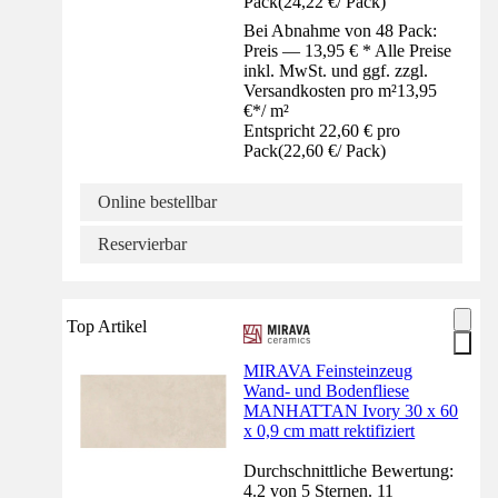
Pack
(
24,22 €
/
Pack
)
Bei Abnahme von 48 Pack:
Preis — 13,95 € * Alle Preise
inkl. MwSt. und ggf. zzgl.
Versandkosten pro m²
13,95
€
*
/
m²
Entspricht 22,60 € pro
Pack
(
22,60 €
/
Pack
)
Online bestellbar
Reservierbar
Top Artikel
MIRAVA Feinsteinzeug
Wand- und Bodenfliese
MANHATTAN Ivory 30 x 60
x 0,9 cm matt rektifiziert
Durchschnittliche Bewertung:
4.2 von 5 Sternen. 11