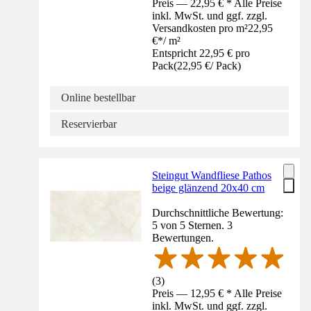
Preis — 22,95 € * Alle Preise
inkl. MwSt. und ggf. zzgl.
Versandkosten pro m²
22,95
€
*
/
m²
Entspricht 22,95 € pro
Pack
(
22,95 €
/
Pack
)
Online bestellbar
Reservierbar
Steingut Wandfliese Pathos
beige glänzend 20x40 cm
Durchschnittliche Bewertung:
5 von 5 Sternen. 3
Bewertungen.
(
3
)
Preis — 12,95 € * Alle Preise
inkl. MwSt. und ggf. zzgl.