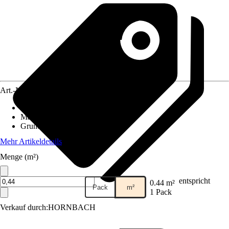
Art.-Nr.
12347075
Fliesenoberfläche
:
Matt
Material
:
Feinsteinzeug
Grundfarbe
:
Blau
Mehr Artikeldetails
Menge (m²)
entspricht
0.44 m²
Pack
m²
1 Pack
Verkauf durch:
HORNBACH