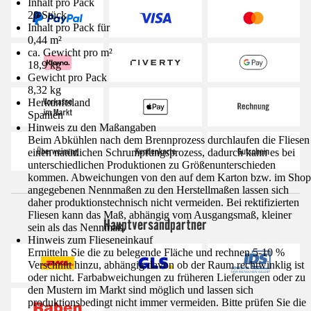
Inhalt pro Pack
20 Stück
Inhalt pro Pack für
0,44 m²
ca. Gewicht pro m²
18,9 kg
Gewicht pro Pack
8,32 kg
Herkunftsland
Spanien
Hinweis zu den Maßangaben
Beim Abkühlen nach dem Brennprozess durchlaufen die Fliesen
einen natürlichen Schrumpfungsprozess, dadurch kann es bei
unterschiedlichen Produktionen zu Größenunterschieden
kommen. Abweichungen von den auf dem Karton bzw. im Shop
angegebenen Nennmaßen zu den Herstellmaßen lassen sich
daher produktionstechnisch nicht vermeiden. Bei rektifizierten
Fliesen kann das Maß, abhängig vom Ausgangsmaß, kleiner
Hauptversandpartner
sein als das Nennmaß.
Hinweis zum Flieseneinkauf
Ermitteln Sie die zu belegende Fläche und rechnen 5-10 %
Verschnitt hinzu, abhängig davon ob der Raum rechtwinklig ist
oder nicht. Farbabweichungen zu früheren Lieferungen oder zu
den Mustern im Markt sind möglich und lassen sich
produktionsbedingt nicht immer vermeiden. Bitte prüfen Sie die