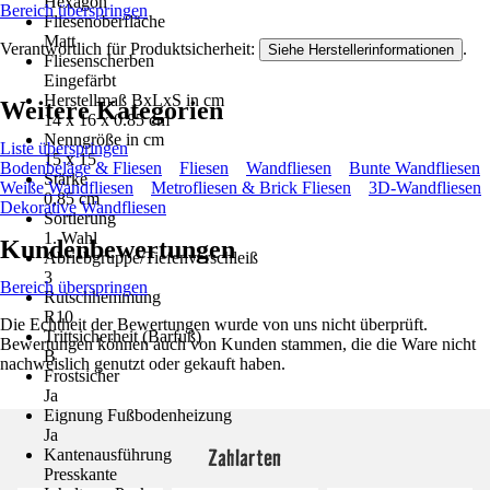
Hexagon
Bereich überspringen
Fliesenoberfläche
Matt
Verantwortlich für Produktsicherheit:
.
Siehe Herstellerinformationen
Fliesenscherben
Eingefärbt
Herstellmaß BxLxS in cm
Weitere Kategorien
14 x 16 x 0.85 cm
Nenngröße in cm
Liste überspringen
15 x 15
Bodenbeläge & Fliesen
Fliesen
Wandfliesen
Bunte Wandfliesen
Stärke
Weiße Wandfliesen
Metrofliesen & Brick Fliesen
3D-Wandfliesen
0,85 cm
Dekorative Wandfliesen
Sortierung
1. Wahl
Kundenbewertungen
Abriebgruppe/Tiefenverschleiß
3
Bereich überspringen
Rutschhemmung
R10
Die Echtheit der Bewertungen wurde von uns nicht überprüft.
Trittsicherheit (Barfuß)
Bewertungen können auch von Kunden stammen, die die Ware nicht
B
nachweislich genutzt oder gekauft haben.
Frostsicher
Ja
Eignung Fußbodenheizung
Ja
Zahlarten
Kantenausführung
Presskante