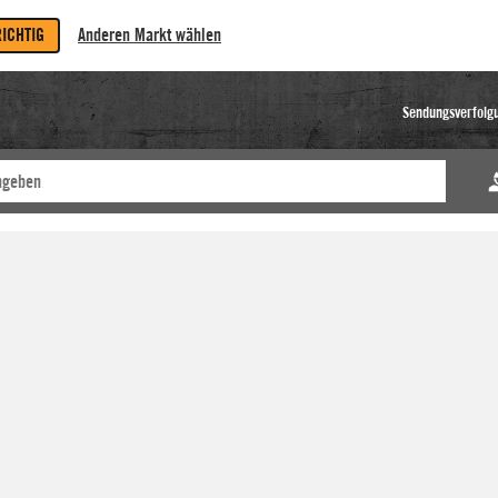
RICHTIG
Anderen Markt wählen
Sendungsverfolg