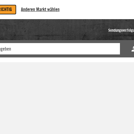
RICHTIG
Anderen Markt wählen
Sendungsverfolg