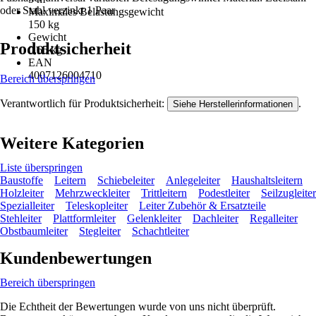
oder Stahl verzinkt 1 Paar
Maximales Belastungsgewicht
150 kg
Gewicht
Produktsicherheit
0,65 kg
EAN
4007126004710
Bereich überspringen
Verantwortlich für Produktsicherheit:
.
Siehe Herstellerinformationen
Weitere Kategorien
Liste überspringen
Baustoffe
Leitern
Schiebeleiter
Anlegeleiter
Haushaltsleitern
Holzleiter
Mehrzweckleiter
Trittleitern
Podestleiter
Seilzugleiter
Spezialleiter
Teleskopleiter
Leiter Zubehör & Ersatzteile
Stehleiter
Plattformleiter
Gelenkleiter
Dachleiter
Regalleiter
Obstbaumleiter
Stegleiter
Schachtleiter
Kundenbewertungen
Bereich überspringen
Die Echtheit der Bewertungen wurde von uns nicht überprüft.