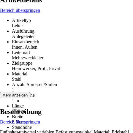
Artikeldetails
Bereich überspringen
Artikeltyp
Leiter
Ausführung
Anlegeleiter
Einsatzbereich
Innen, Außen
Leiternart
Mehrzweckleiter
Zielgruppe
Heimwerker, Profi, Privat
Material
Stahl
Anzahl Sprossen/Stufen
1
Arbeitshöhe
Mehr anzeigen
1 m
Länge
Beschreibung
0,08 m
Breite
Bereich überspringen
8,5 cm
Standhöhe
Fußhalter universal variablen Befestigungswinkel Material: Edelstahl
5 m