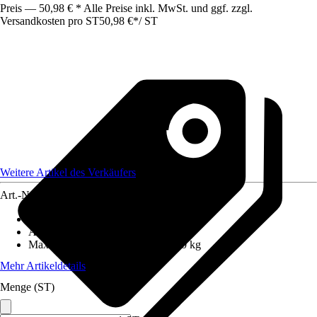
Preis — 50,98 € * Alle Preise inkl. MwSt. und ggf. zzgl.
Versandkosten pro ST
50,98 €
*
/
ST
Weitere Artikel des Verkäufers
Art.-Nr.
12690093
Anzahl Sprossen/Stufen
:
1
Arbeitshöhe
:
1 m
Maximales Belastungsgewicht
:
150 kg
Mehr Artikeldetails
Menge (ST)