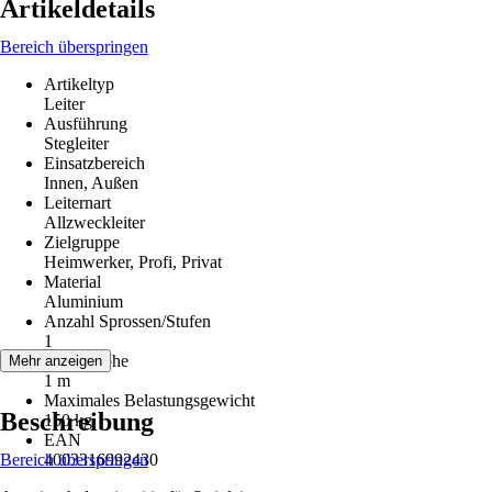
Artikeldetails
Bereich überspringen
Artikeltyp
Leiter
Ausführung
Stegleiter
Einsatzbereich
Innen, Außen
Leiternart
Allzweckleiter
Zielgruppe
Heimwerker, Profi, Privat
Material
Aluminium
Anzahl Sprossen/Stufen
1
Arbeitshöhe
Mehr anzeigen
1 m
Maximales Belastungsgewicht
Beschreibung
150 kg
EAN
Bereich überspringen
4003316992430