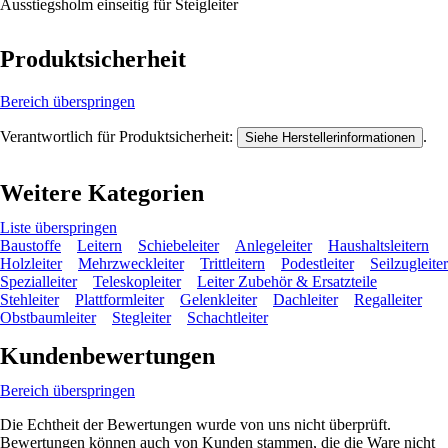
Ausstiegsholm einseitig für Steigleiter
Produktsicherheit
Bereich überspringen
Verantwortlich für Produktsicherheit:
.
Siehe Herstellerinformationen
Weitere Kategorien
Liste überspringen
Baustoffe
Leitern
Schiebeleiter
Anlegeleiter
Haushaltsleitern
Holzleiter
Mehrzweckleiter
Trittleitern
Podestleiter
Seilzugleiter
Spezialleiter
Teleskopleiter
Leiter Zubehör & Ersatzteile
Stehleiter
Plattformleiter
Gelenkleiter
Dachleiter
Regalleiter
Obstbaumleiter
Stegleiter
Schachtleiter
Kundenbewertungen
Bereich überspringen
Die Echtheit der Bewertungen wurde von uns nicht überprüft.
Bewertungen können auch von Kunden stammen, die die Ware nicht