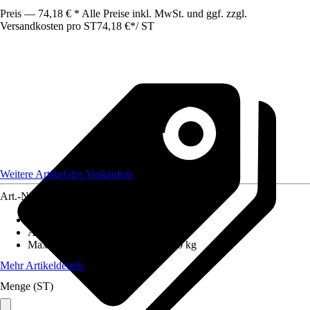
Preis — 74,18 € * Alle Preise inkl. MwSt. und ggf. zzgl.
Versandkosten pro ST
74,18 €
*
/
ST
Weitere Artikel des Verkäufers
Art.-Nr.
12689712
Anzahl Sprossen/Stufen
:
1
Arbeitshöhe
:
1 m
Maximales Belastungsgewicht
:
150 kg
Mehr Artikeldetails
Menge (ST)