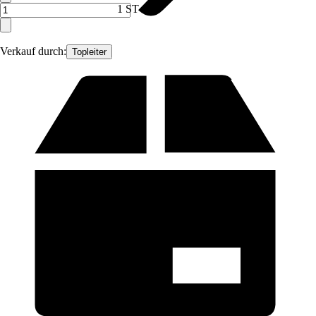
1 ST
Verkauf durch:
Topleiter