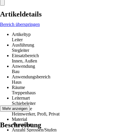
Artikeldetails
Bereich überspringen
Artikeltyp
Leiter
Ausführung
Stegleiter
Einsatzbereich
Innen, Außen
Anwendung
Bau
Anwendungsbereich
Haus
Räume
Treppenhaus
Leiternart
Schiebeleiter
Zielgruppe
Mehr anzeigen
Heimwerker, Profi, Privat
Material
Beschreibung
Aluminium
Anzahl Sprossen/Stufen