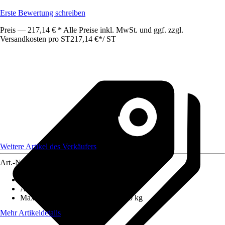
Erste Bewertung schreiben
Preis — 217,14 € * Alle Preise inkl. MwSt. und ggf. zzgl.
Versandkosten pro ST
217,14 €
*
/
ST
Weitere Artikel des Verkäufers
Art.-Nr.
12660596
Anzahl Sprossen/Stufen
:
2x7
Arbeitshöhe
:
4,35 m
Maximales Belastungsgewicht
:
150 kg
Mehr Artikeldetails