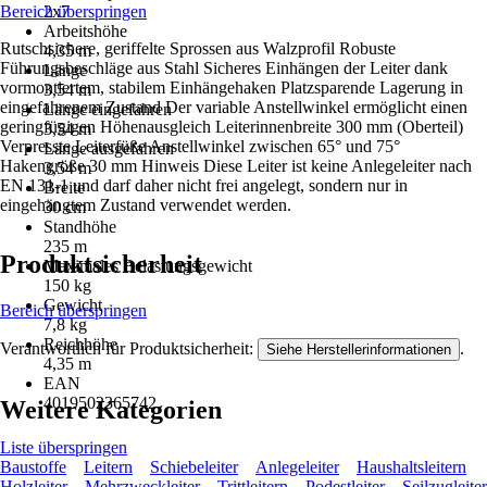
Bereich überspringen
2x7
Arbeitshöhe
Rutschsichere, geriffelte Sprossen aus Walzprofil Robuste
4,35 m
Führungsbeschläge aus Stahl Sicheres Einhängen der Leiter dank
Länge
vormontiertem, stabilem Einhängehaken Platzsparende Lagerung in
3,54 m
eingefahrenem Zustand Der variable Anstellwinkel ermöglicht einen
Länge eingefahren
geringfügigen Höhenausgleich Leiterinnenbreite 300 mm (Oberteil)
3,54 m
Verpresste Leiterfüße Anstellwinkel zwischen 65° und 75°
Länge ausgefahren
Hakengröße 30 mm Hinweis Diese Leiter ist keine Anlegeleiter nach
3,54 m
EN 131-1 und darf daher nicht frei angelegt, sondern nur in
Breite
eingehängtem Zustand verwendet werden.
30 cm
Standhöhe
235 m
Produktsicherheit
Maximales Belastungsgewicht
150 kg
Gewicht
Bereich überspringen
7,8 kg
Reichhöhe
Verantwortlich für Produktsicherheit:
.
Siehe Herstellerinformationen
4,35 m
EAN
4019502365742
Weitere Kategorien
Liste überspringen
Baustoffe
Leitern
Schiebeleiter
Anlegeleiter
Haushaltsleitern
Holzleiter
Mehrzweckleiter
Trittleitern
Podestleiter
Seilzugleiter