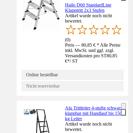
Hailo D60 StandardLine
Klapptritt 2x3 Stufen
Artikel wurde noch nicht
bewertet.
(
0
)
Preis — 80,85 € * Alle Preise
inkl. MwSt. und ggf. zzgl.
Versandkosten pro ST
80,85
€
*
/
ST
Online bestellbar
Nicht reservierbar
Alu Trittleiter 4-stufig schwarz
klappbar mit Handlauf bis 150
kg Leiter
Artikel wurde noch nicht
bewertet.