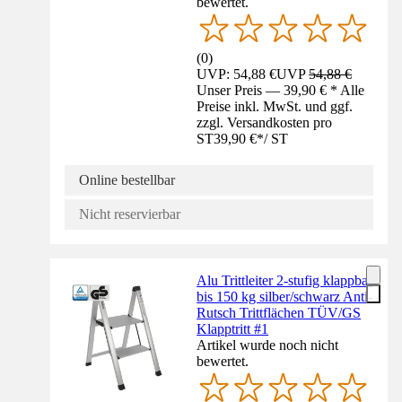
bewertet.
(
0
)
UVP: 54,88 €
UVP
54,88 €
Unser Preis — 39,90 € * Alle
Preise inkl. MwSt. und ggf.
zzgl. Versandkosten pro
ST
39,90 €
*
/
ST
Online bestellbar
Nicht reservierbar
Alu Trittleiter 2-stufig klappbar
bis 150 kg silber/schwarz Anti-
Rutsch Trittflächen TÜV/GS
Klapptritt #1
Artikel wurde noch nicht
bewertet.