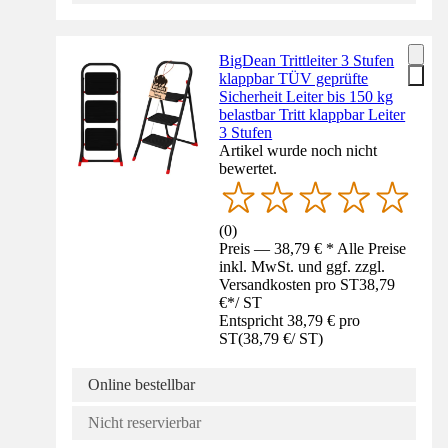
BigDean Trittleiter 3 Stufen
klappbar TÜV geprüfte
Sicherheit Leiter bis 150 kg
belastbar Tritt klappbar Leiter
3 Stufen
Artikel wurde noch nicht
bewertet.
(
0
)
Preis — 38,79 € * Alle Preise
inkl. MwSt. und ggf. zzgl.
Versandkosten pro ST
38,79
€
*
/
ST
Entspricht 38,79 € pro
ST
(
38,79 €
/
ST
)
Online bestellbar
Nicht reservierbar