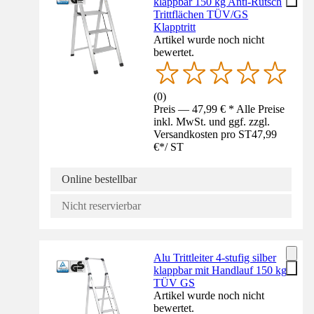
klappbar 150 kg Anti-Rutsch
Trittflächen TÜV/GS
Klapptritt
Artikel wurde noch nicht
bewertet.
(
0
)
Preis — 47,99 € * Alle Preise
inkl. MwSt. und ggf. zzgl.
Versandkosten pro ST
47,99
€
*
/
ST
Online bestellbar
Nicht reservierbar
Alu Trittleiter 4-stufig silber
klappbar mit Handlauf 150 kg
TÜV GS
Artikel wurde noch nicht
bewertet.