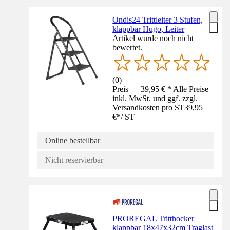
Ondis24 Trittleiter 3 Stufen,
klappbar Hugo, Leiter
Artikel wurde noch nicht
bewertet.
(
0
)
Preis — 39,95 € * Alle Preise
inkl. MwSt. und ggf. zzgl.
Versandkosten pro ST
39,95
€
*
/
ST
Online bestellbar
Nicht reservierbar
PROREGAL Tritthocker
klappbar 18x47x32cm Traglast