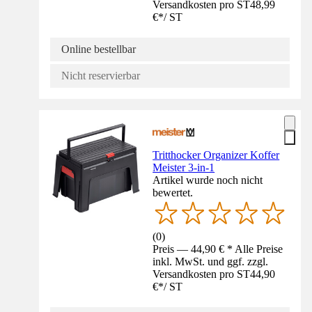
Versandkosten pro ST
48,99
€
*
/
ST
Online bestellbar
Nicht reservierbar
Tritthocker Organizer Koffer
Meister 3-in-1
Artikel wurde noch nicht
bewertet.
(
0
)
Preis — 44,90 € * Alle Preise
inkl. MwSt. und ggf. zzgl.
Versandkosten pro ST
44,90
€
*
/
ST