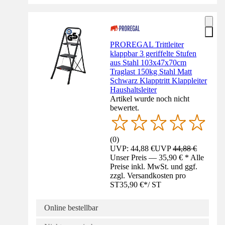
PROREGAL Trittleiter
klappbar 3 geriffelte Stufen
aus Stahl 103x47x70cm
Traglast 150kg Stahl Matt
Schwarz Klapptritt Klappleiter
Haushaltsleiter
Artikel wurde noch nicht
bewertet.
(
0
)
UVP: 44,88 €
UVP
44,88 €
Unser Preis — 35,90 € * Alle
Preise inkl. MwSt. und ggf.
zzgl. Versandkosten pro
ST
35,90 €
*
/
ST
Online bestellbar