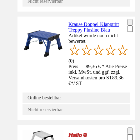
Nicht reservierbar
Krause Doppel-Klapptritt
Treppy Plusline Blau
Artikel wurde noch nicht
bewertet.
(
0
)
Preis — 89,36 € * Alle Preise
inkl. MwSt. und ggf. zzgl.
Versandkosten pro ST
89,36
€
*
/
ST
Online bestellbar
Nicht reservierbar