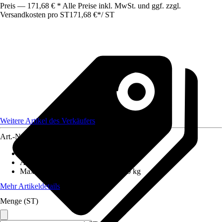
Preis — 171,68 € * Alle Preise inkl. MwSt. und ggf. zzgl.
Versandkosten pro ST
171,68 €
*
/
ST
Weitere Artikel des Verkäufers
Art.-Nr.
12660271
Anzahl Sprossen/Stufen
:
8
Arbeitshöhe
:
4,95 m
Maximales Belastungsgewicht
:
150 kg
Mehr Artikeldetails
Menge (ST)