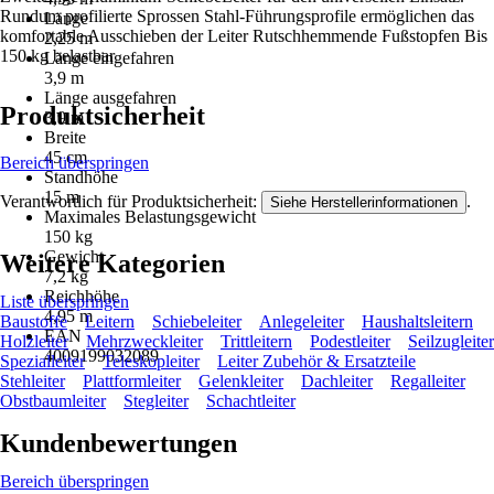
Rundum profilierte Sprossen Stahl-Führungsprofile ermöglichen das
Länge
komfortable Ausschieben der Leiter Rutschhemmende Fußstopfen Bis
2,25 m
150 kg belastbar
Länge eingefahren
3,9 m
Länge ausgefahren
Produktsicherheit
3,9 m
Breite
45 cm
Bereich überspringen
Standhöhe
15 m
Verantwortlich für Produktsicherheit:
.
Siehe Herstellerinformationen
Maximales Belastungsgewicht
150 kg
Gewicht
Weitere Kategorien
7,2 kg
Reichhöhe
Liste überspringen
4,95 m
Baustoffe
Leitern
Schiebeleiter
Anlegeleiter
Haushaltsleitern
EAN
Holzleiter
Mehrzweckleiter
Trittleitern
Podestleiter
Seilzugleiter
4009199032089
Spezialleiter
Teleskopleiter
Leiter Zubehör & Ersatzteile
Stehleiter
Plattformleiter
Gelenkleiter
Dachleiter
Regalleiter
Obstbaumleiter
Stegleiter
Schachtleiter
Kundenbewertungen
Bereich überspringen