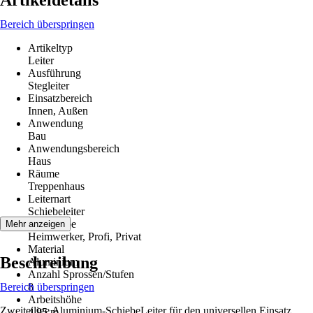
Artikeldetails
Bereich überspringen
Artikeltyp
Leiter
Ausführung
Stegleiter
Einsatzbereich
Innen, Außen
Anwendung
Bau
Anwendungsbereich
Haus
Räume
Treppenhaus
Leiternart
Schiebeleiter
Zielgruppe
Mehr anzeigen
Heimwerker, Profi, Privat
Material
Beschreibung
Aluminium
Anzahl Sprossen/Stufen
Bereich überspringen
8
Arbeitshöhe
Zweiteilige Aluminium-SchiebeLeiter für den universellen Einsatz.
4,95 m