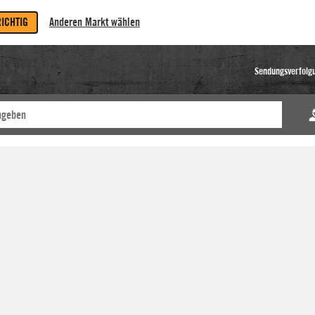
RICHTIG
Anderen Markt wählen
Sendungsverfolg