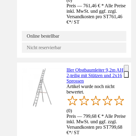
(
0
)
Preis — 761,46 € * Alle Preise
inkl. MwSt. und ggf. zzgl.
Versandkosten pro ST
761,46
€
*
/
ST
Online bestellbar
Nicht reservierbar
Iller Obstbaumleiter 9,2m AH,
2-teilig mit Stützen und 2x16
Sprossen
Artikel wurde noch nicht
bewertet.
(
0
)
Preis — 799,68 € * Alle Preise
inkl. MwSt. und ggf. zzgl.
Versandkosten pro ST
799,68
€
*
/
ST