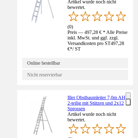
Artikel wurde noch nicht
bewertet.
(
0
)
Preis — 497,28 € * Alle Preise
inkl. MwSt. und ggf. zzgl.
Versandkosten pro ST
497,28
€
*
/
ST
Online bestellbar
Nicht reservierbar
Iller Obstbaumleiter 7,0m AH,
2-teilig mit Stützen und 2x12
Sprossen
Artikel wurde noch nicht
bewertet.