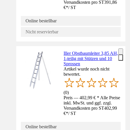
Versandkosten pro ST
391,86
€
*
/
ST
Online bestellbar
Nicht reservierbar
Iller Obstbaumleiter 3,85 AH,
1-teilig mit Stützen und 10
Sprossen
Artikel wurde noch nicht
bewertet.
(
0
)
Preis — 402,99 € * Alle Preise
inkl. MwSt. und ggf. zzgl.
Versandkosten pro ST
402,99
€
*
/
ST
Online bestellbar