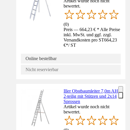
Artikel wurde noch nicht
bewertet.
(
0
)
Preis — 664,23 € * Alle Preise
inkl. MwSt. und ggf. zzgl.
Versandkosten pro ST
664,23
€
*
/
ST
Online bestellbar
Nicht reservierbar
Iller Obstbaumleiter 7,0m AH,
2-teilig mit Stützen und 2x14
Sprossen
Artikel wurde noch nicht
bewertet.