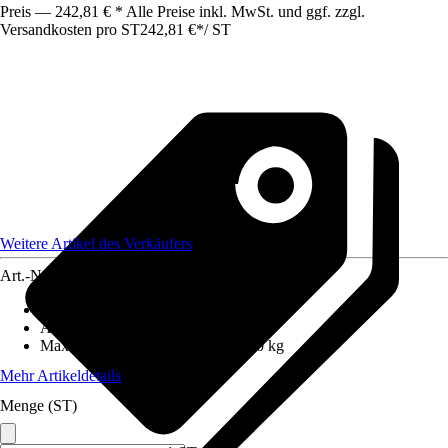
Preis — 242,81 € * Alle Preise inkl. MwSt. und ggf. zzgl.
Versandkosten pro ST
242,81 €
*
/
ST
Weitere Artikel des Verkäufers
Art.-Nr.
12660574
Anzahl Sprossen/Stufen
:
11
Arbeitshöhe
:
6,35 m
Maximales Belastungsgewicht
:
150 kg
Mehr Artikeldetails
Menge (ST)