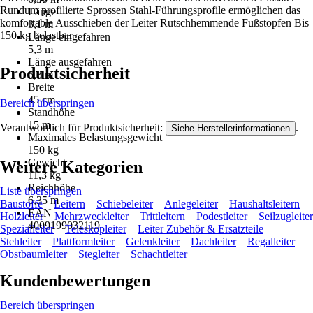
Rundum profilierte Sprossen Stahl-Führungsprofile ermöglichen das
Länge
komfortable Ausschieben der Leiter Rutschhemmende Fußstopfen Bis
3,1 m
150 kg belastbar
Länge eingefahren
5,3 m
Länge ausgefahren
Produktsicherheit
5,3 m
Breite
45 cm
Bereich überspringen
Standhöhe
15 m
Verantwortlich für Produktsicherheit:
.
Siehe Herstellerinformationen
Maximales Belastungsgewicht
150 kg
Gewicht
Weitere Kategorien
11,3 kg
Reichhöhe
Liste überspringen
6,35 m
Baustoffe
Leitern
Schiebeleiter
Anlegeleiter
Haushaltsleitern
EAN
Holzleiter
Mehrzweckleiter
Trittleitern
Podestleiter
Seilzugleiter
4009199032119
Spezialleiter
Teleskopleiter
Leiter Zubehör & Ersatzteile
Stehleiter
Plattformleiter
Gelenkleiter
Dachleiter
Regalleiter
Obstbaumleiter
Stegleiter
Schachtleiter
Kundenbewertungen
Bereich überspringen