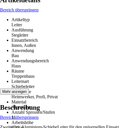
Artikeldetails
Bereich überspringen
Artikeltyp
Leiter
Ausführung
Stegleiter
Einsatzbereich
Innen, Außen
Anwendung
Bau
Anwendungsbereich
Haus
Räume
Treppenhaus
Leiternart
Schiebeleiter
Zielgruppe
Mehr anzeigen
Heimwerker, Profi, Privat
Material
Beschreibung
Aluminium
Anzahl Sprossen/Stufen
Bereich überspringen
11
Arbeitshöhe
Zweiteilige Aluminium-SchiebeLeiter für den universellen Einsatz.
6,35 m