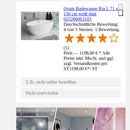
Ovale Badewanne Ria L 71 x
156 cm weiß glatt
625280063103
Durchschnittliche Bewertung:
4 von 5 Sternen. 1 Bewertung.
(
1
)
Preis — 1198,00 € * Alle
Preise inkl. MwSt. und ggf.
zzgl. Versandkosten pro
ST
1198,00 €
*
/
ST
Z.Zt. nicht online bestellbar
Nicht reservierbar
Inspiration