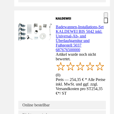
Badewannen-Installations-Set
KALDEWEI BIS 5042 inkl.
Universal-Ab- und
Überlaufgarnitur und
Fußgestell 5037
687676500000
Artikel wurde noch nicht
bewertet.
(
0
)
Preis — 254,35 € * Alle Preise
inkl. MwSt. und ggf. zzgl.
Versandkosten pro ST
254,35
€
*
/
ST
Online bestellbar