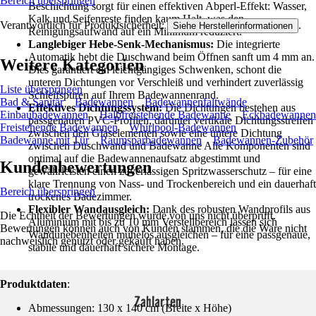
Bereich überspringen
Beschichtung sorgt für einen effektiven Abperl-Effekt: Wasser,
Kalk und Seifenreste finden kaum Halt, was den
Verantwortlich für Produktsicherheit:
.
Siehe Herstellerinformationen
Reinigungsaufwand auf ein Minimum reduziert.
Langlebiger Hebe-Senk-Mechanismus:
Die integrierte
Automatik hebt die Duschwand beim Öffnen sanft um 4 mm an.
Weitere Kategorien
Dies garantiert ein leichtgängiges Schwenken, schont die
unteren Dichtungen vor Verschleiß und verhindert zuverlässig
Liste überspringen
Schleifspuren auf Ihrem Badewannenrand.
Bad & Sanitär
Badewannen
Badewannenfaltwände
Effektives Dichtungssystem:
Die Dichtungen bestehen aus
Einbaubadewannen
Halbfreistehende Badewanne
Eckbadewannen
passgenauen PVC-Profilen, darunter vertikale Dichtungsstreifen
Freistehende Badewannen
Whirlpool-Badewannen
zwischen den Glaselementen sowie eine untere Dichtung
Badewanne mit Tür
Raumsparbadewannen
Badewannen-Zubehör
zwischen Duschwand und Badewanne Alle Komponenten sind
optimal auf die Badewannenaufsatz abgestimmt und
Kundenbewertungen
gewährleisten einen zuverlässigen Spritzwasserschutz – für eine
klare Trennung von Nass- und Trockenbereich und ein dauerhaft
Bereich überspringen
trockenes Badezimmer.
Flexibler Wandausgleich:
Dank des robusten Wandprofils aus
Die Echtheit der Bewertungen wurde von uns nicht überprüft.
Aluminium mit bis zu 10 mm Verstellbereich lassen sich
Bewertungen können auch von Kunden stammen, die die Ware nicht
Wandunebenheiten mühelos ausgleichen – für eine passgenaue,
nachweislich genutzt oder gekauft haben.
stabile und dauerhaft sichere Montage.
Produktdaten
:
Zahlarten
Abmessungen: 130 x 140 cm (Breite x Höhe)