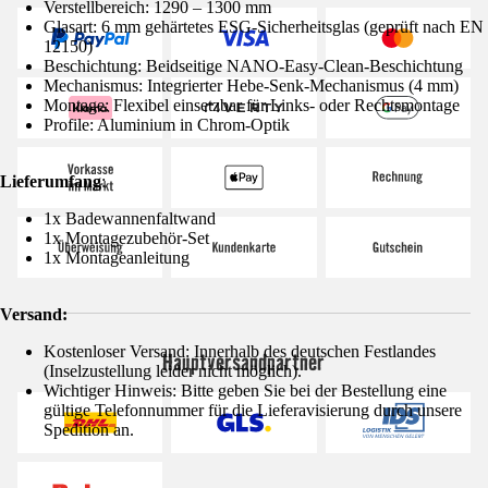
Verstellbereich: 1290 – 1300 mm
Glasart: 6 mm gehärtetes ESG-Sicherheitsglas (geprüft nach EN
12150)
Beschichtung: Beidseitige NANO-Easy-Clean-Beschichtung
Mechanismus: Integrierter Hebe-Senk-Mechanismus (4 mm)
Montage: Flexibel einsetzbar für Links- oder Rechtsmontage
Profile: Aluminium in Chrom-Optik
Lieferumfang
:
1x Badewannenfaltwand
1x Montagezubehör-Set
1x Montageanleitung
Versand:
Kostenloser Versand: Innerhalb des deutschen Festlandes
Hauptversandpartner
(Inselzustellung leider nicht möglich).
Wichtiger Hinweis: Bitte geben Sie bei der Bestellung eine
gültige Telefonnummer für die Lieferavisierung durch unsere
Spedition an.