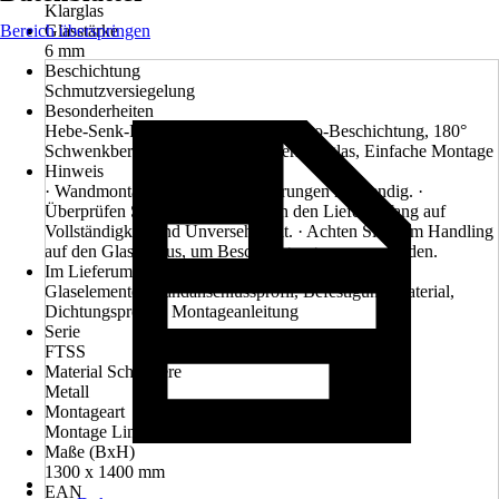
Klarglas
Bereich überspringen
Glasstärke
6 mm
Beschichtung
Schmutzversiegelung
Besonderheiten
Hebe-Senk-Funktion, Beidseitige Nano-Beschichtung, 180°
Schwenkbereich,6 mm ESG-Sicherheitsglas, Einfache Montage
Hinweis
· Wandmontage erforderlich, Bohrungen notwendig. ·
Überprüfen Sie vor der Installation den Lieferumfang auf
Vollständigkeit und Unversehrtheit. · Achten Sie beim Handling
auf den Glaskorpus, um Beschädigungen zu vermeiden.
Im Lieferumfang enthalten
Glaselemente, Wandanschlussprofil, Befestigungsmaterial,
Dichtungsprofile, Montageanleitung
Serie
FTSS
Material Scharniere
Metall
Montageart
Montage Links, Montage Rechts
Maße (BxH)
1300 x 1400 mm
EAN