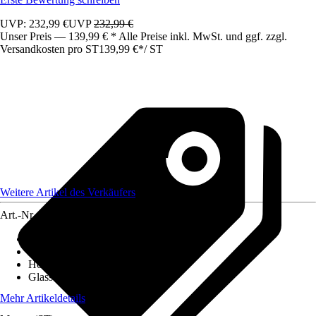
UVP: 232,99 €
UVP
232,99 €
Unser Preis — 139,99 € * Alle Preise inkl. MwSt. und ggf. zzgl.
Versandkosten pro ST
139,99 €
*
/
ST
Weitere Artikel des Verkäufers
Art.-Nr.
12307975
Ausführung
:
Badewannenfaltwand
Breite
:
1.300 mm
Höhe
:
1.400 mm
Glasstärke
:
6 mm
Mehr Artikeldetails