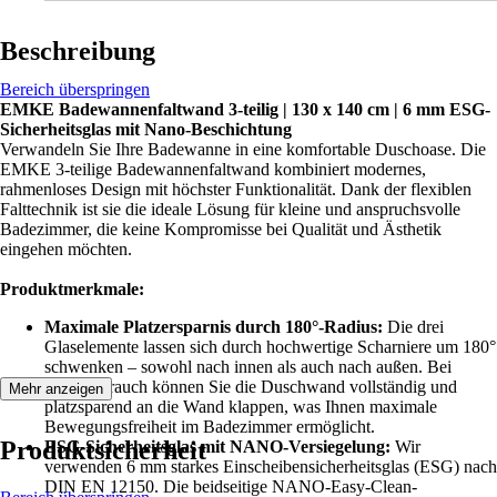
Beschreibung
Bereich überspringen
EMKE Badewannenfaltwand 3-teilig | 130 x 140 cm | 6 mm ESG-
Sicherheitsglas mit Nano-Beschichtung
Verwandeln Sie Ihre Badewanne in eine komfortable Duschoase. Die
EMKE 3-teilige Badewannenfaltwand kombiniert modernes,
rahmenloses Design mit höchster Funktionalität. Dank der flexiblen
Falttechnik ist sie die ideale Lösung für kleine und anspruchsvolle
Badezimmer, die keine Kompromisse bei Qualität und Ästhetik
eingehen möchten.
Produktmerkmale:
Maximale Platzersparnis durch 180°-Radius:
Die drei
Glaselemente lassen sich durch hochwertige Scharniere um 180°
schwenken – sowohl nach innen als auch nach außen. Bei
Nichtgebrauch können Sie die Duschwand vollständig und
Mehr anzeigen
platzsparend an die Wand klappen, was Ihnen maximale
Bewegungsfreiheit im Badezimmer ermöglicht.
Produktsicherheit
ESG-Sicherheitsglas mit NANO-Versiegelung:
Wir
verwenden 6 mm starkes Einscheibensicherheitsglas (ESG) nach
DIN EN 12150. Die beidseitige NANO-Easy-Clean-