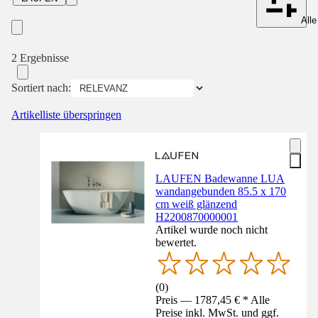
Alle
2 Ergebnisse
Sortiert nach:
Artikelliste überspringen
LAUFEN Badewanne LUA
wandangebunden 85.5 x 170
cm weiß glänzend
H2200870000001
Artikel wurde noch nicht
bewertet.
(
0
)
Preis — 1787,45 € * Alle
Preise inkl. MwSt. und ggf.