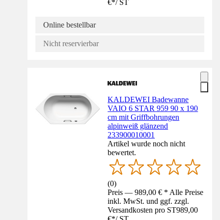
€
*
/
ST
Online bestellbar
Nicht reservierbar
KALDEWEI Badewanne
VAIO 6 STAR 959 90 x 190
cm mit Griffbohrungen
alpinweiß glänzend
233900010001
Artikel wurde noch nicht
bewertet.
(
0
)
Preis — 989,00 € * Alle Preise
inkl. MwSt. und ggf. zzgl.
Versandkosten pro ST
989,00
€
*
/
ST