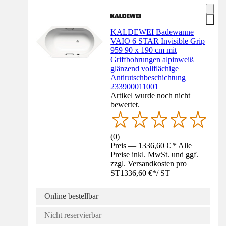
KALDEWEI Badewanne
VAIO 6 STAR Invisible Grip
959 90 x 190 cm mit
Griffbohrungen alpinweiß
glänzend vollflächige
Antirutschbeschichtung
233900011001
Artikel wurde noch nicht
bewertet.
(
0
)
Preis — 1336,60 € * Alle
Preise inkl. MwSt. und ggf.
zzgl. Versandkosten pro
ST
1336,60 €
*
/
ST
Online bestellbar
Nicht reservierbar