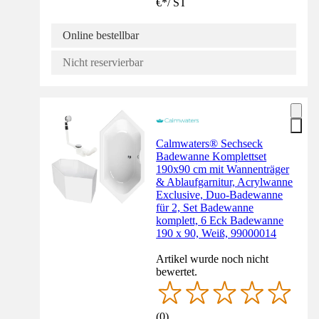
€
*
/
ST
Online bestellbar
Nicht reservierbar
Calmwaters® Sechseck
Badewanne Komplettset
190x90 cm mit Wannenträger
& Ablaufgarnitur, Acrylwanne
Exclusive, Duo-Badewanne
für 2, Set Badewanne
komplett, 6 Eck Badewanne
190 x 90, Weiß, 99000014
Artikel wurde noch nicht
bewertet.
(
0
)