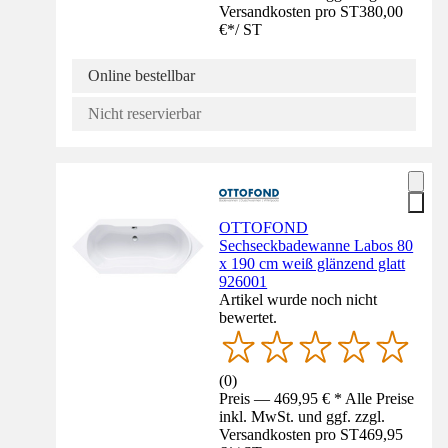
Versandkosten pro ST
380,00
€
*
/
ST
Online bestellbar
Nicht reservierbar
OTTOFOND
Sechseckbadewanne Labos 80
x 190 cm weiß glänzend glatt
926001
Artikel wurde noch nicht
bewertet.
(
0
)
Preis — 469,95 € * Alle Preise
inkl. MwSt. und ggf. zzgl.
Versandkosten pro ST
469,95