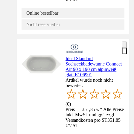
Online bestellbar
Nicht reservierbar
Ideal Standard
Sechseckbadewanne Connect
Air 90 x 190 cm alpinweiß
glatt E106901
Artikel wurde noch nicht
bewertet.
(
0
)
Preis — 351,85 € * Alle Preise
inkl. MwSt. und ggf. zzgl.
Versandkosten pro ST
351,85
€
*
/
ST