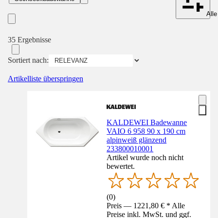
Alle
35 Ergebnisse
Sortiert nach:
Artikelliste überspringen
KALDEWEI Badewanne
VAIO 6 958 90 x 190 cm
alpinweiß glänzend
233800010001
Artikel wurde noch nicht
bewertet.
(
0
)
Preis — 1221,80 € * Alle
Preise inkl. MwSt. und ggf.