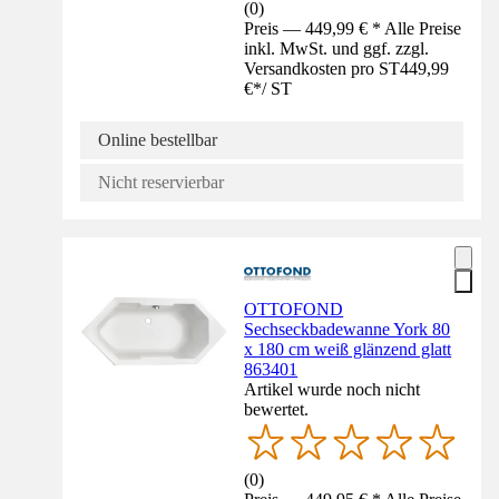
(
0
)
Preis — 449,99 € * Alle Preise
inkl. MwSt. und ggf. zzgl.
Versandkosten pro ST
449,99
€
*
/
ST
Online bestellbar
Nicht reservierbar
OTTOFOND
Sechseckbadewanne York 80
x 180 cm weiß glänzend glatt
863401
Artikel wurde noch nicht
bewertet.
(
0
)