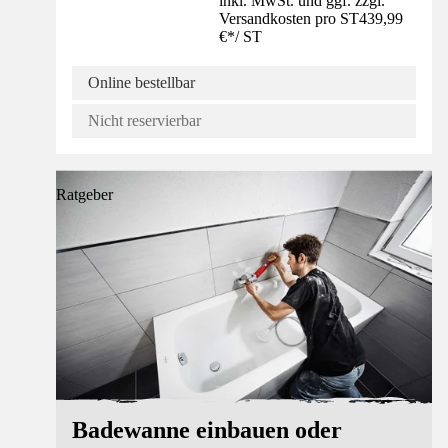
inkl. MwSt. und ggf. zzgl.
Versandkosten pro ST
439,99
€
*
/
ST
Online bestellbar
Nicht reservierbar
Ratgeber
Badewanne einbauen oder