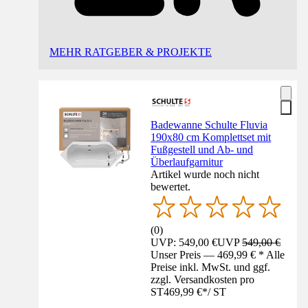
MEHR RATGEBER & PROJEKTE
Badewanne Schulte Fluvia
190x80 cm Komplettset mit
Fußgestell und Ab- und
Überlaufgarnitur
Artikel wurde noch nicht
bewertet.
(
0
)
UVP: 549,00 €
UVP
549,00 €
Unser Preis — 469,99 € * Alle
Preise inkl. MwSt. und ggf.
zzgl. Versandkosten pro
ST
469,99 €
*
/
ST