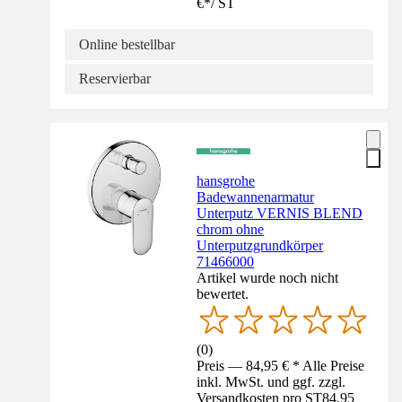
€
*
/
ST
Online bestellbar
Reservierbar
hansgrohe
Badewannenarmatur
Unterputz VERNIS BLEND
chrom ohne
Unterputzgrundkörper
71466000
Artikel wurde noch nicht
bewertet.
(
0
)
Preis — 84,95 € * Alle Preise
inkl. MwSt. und ggf. zzgl.
Versandkosten pro ST
84,95