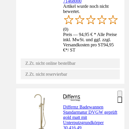
71468000
Artikel wurde noch nicht
bewertet.
(
0
)
Preis — 94,95 € * Alle Preise
inkl. MwSt. und ggf. zzgl.
Versandkosten pro ST
94,95
€
*
/
ST
Z.Zt. nicht online bestellbar
Z.Zt. nicht reservierbar
Differnz Badewannen
Standarmatur DVGW geprüft
gold matt mit
Unterputzgrundkörper
30.416.49