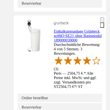
Reservierbar
Entkalkungsanlage Grünbeck
softliQ:SE21 ohne Basismodul
189000030000
Durchschnittliche Bewertung:
4 von 5 Sternen. 3
Bewertungen.
(
3
)
Preis — 2504,75 € * Alle
Preise inkl. MwSt. und ggf.
zzgl. Versandkosten pro
ST
2504,75 €
*
/
ST
Online bestellbar
Reservierbar