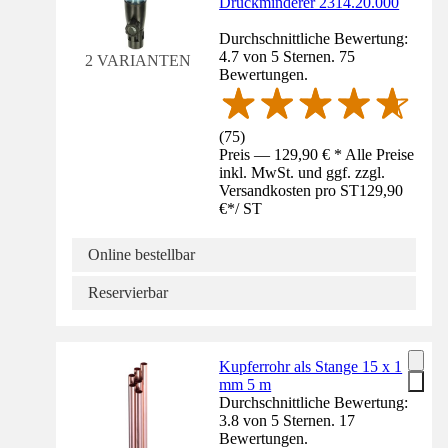
Druckminderer 2314.20.000
Durchschnittliche Bewertung:
4.7 von 5 Sternen. 75
2 VARIANTEN
Bewertungen.
(
75
)
Preis — 129,90 € * Alle Preise
inkl. MwSt. und ggf. zzgl.
Versandkosten pro ST
129,90
€
*
/
ST
Online bestellbar
Reservierbar
Kupferrohr als Stange 15 x 1
mm 5 m
Durchschnittliche Bewertung:
3.8 von 5 Sternen. 17
Bewertungen.