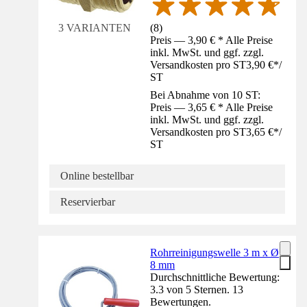
(
8
)
3 VARIANTEN
Preis — 3,90 € * Alle Preise
inkl. MwSt. und ggf. zzgl.
Versandkosten pro ST
3,90 €
*
/
ST
Bei Abnahme von 10 ST:
Preis — 3,65 € * Alle Preise
inkl. MwSt. und ggf. zzgl.
Versandkosten pro ST
3,65 €
*
/
ST
Online bestellbar
Reservierbar
Rohrreinigungswelle 3 m x Ø
8 mm
Durchschnittliche Bewertung:
3.3 von 5 Sternen. 13
Bewertungen.