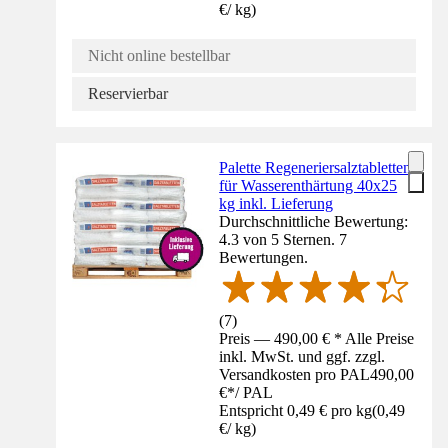
€
/
kg
)
Nicht online bestellbar
Reservierbar
Palette Regeneriersalztabletten
für Wasserenthärtung 40x25
kg inkl. Lieferung
Durchschnittliche Bewertung:
4.3 von 5 Sternen. 7
Bewertungen.
(
7
)
Preis — 490,00 € * Alle Preise
inkl. MwSt. und ggf. zzgl.
Versandkosten pro PAL
490,00
€
*
/
PAL
Entspricht 0,49 € pro kg
(
0,49
€
/
kg
)