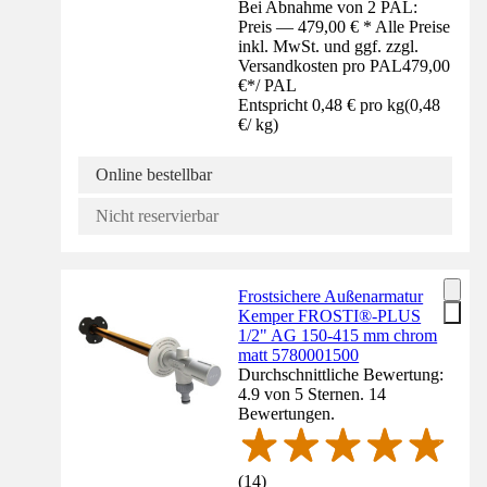
Bei Abnahme von 2 PAL:
Preis — 479,00 € * Alle Preise
inkl. MwSt. und ggf. zzgl.
Versandkosten pro PAL
479,00
€
*
/
PAL
Entspricht 0,48 € pro kg
(
0,48
€
/
kg
)
Online bestellbar
Nicht reservierbar
Frostsichere Außenarmatur
Kemper FROSTI®-PLUS
1/2" AG 150-415 mm chrom
matt 5780001500
Durchschnittliche Bewertung:
4.9 von 5 Sternen. 14
Bewertungen.
(
14
)