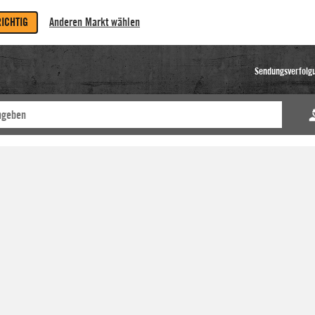
RICHTIG
Anderen Markt wählen
Sendungsverfolg