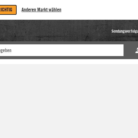
RICHTIG
Anderen Markt wählen
Sendungsverfolg