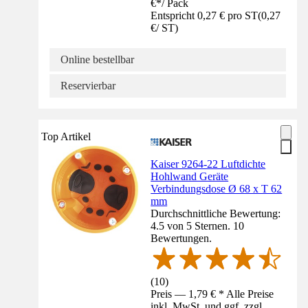
€
*
/
Pack
Entspricht 0,27 € pro ST
(
0,27
€
/
ST
)
Online bestellbar
Reservierbar
Top Artikel
Kaiser 9264-22 Luftdichte
Hohlwand Geräte
Verbindungsdose Ø 68 x T 62
mm
Durchschnittliche Bewertung:
4.5 von 5 Sternen. 10
Bewertungen.
(
10
)
Preis — 1,79 € * Alle Preise
inkl. MwSt. und ggf. zzgl.