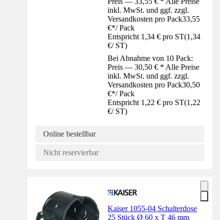
Preis — 33,55 € * Alle Preise
inkl. MwSt. und ggf. zzgl.
Versandkosten pro Pack
33,55
€
*
/
Pack
Entspricht 1,34 € pro ST
(
1,34
€
/
ST
)
Bei Abnahme von 10 Pack:
Preis — 30,50 € * Alle Preise
inkl. MwSt. und ggf. zzgl.
Versandkosten pro Pack
30,50
€
*
/
Pack
Entspricht 1,22 € pro ST
(
1,22
€
/
ST
)
Online bestellbar
Nicht reservierbar
Kaiser 1055-04 Schalterdose
25 Stück Ø 60 x T 46 mm