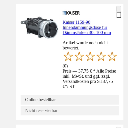
Kaiser 1159-90
Innendämmungsdose für
Dämmstärken 30- 100 mm
Artikel wurde noch nicht
bewertet.
(
0
)
Preis — 37,75 € * Alle Preise
inkl. MwSt. und ggf. zzgl.
Versandkosten pro ST
37,75
€
*
/
ST
Online bestellbar
Nicht reservierbar