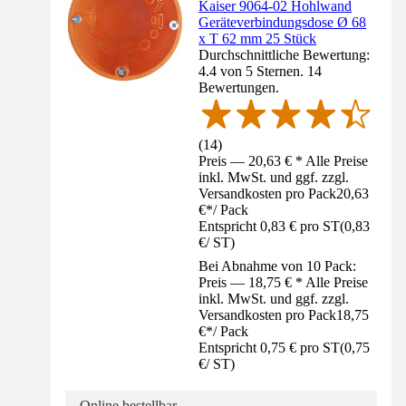
Kaiser 9064-02 Hohlwand
Geräteverbindungsdose Ø 68
x T 62 mm 25 Stück
Durchschnittliche Bewertung:
4.4 von 5 Sternen. 14
Bewertungen.
(
14
)
Preis — 20,63 € * Alle Preise
inkl. MwSt. und ggf. zzgl.
Versandkosten pro Pack
20,63
€
*
/
Pack
Entspricht 0,83 € pro ST
(
0,83
€
/
ST
)
Bei Abnahme von 10 Pack:
Preis — 18,75 € * Alle Preise
inkl. MwSt. und ggf. zzgl.
Versandkosten pro Pack
18,75
€
*
/
Pack
Entspricht 0,75 € pro ST
(
0,75
€
/
ST
)
Online bestellbar