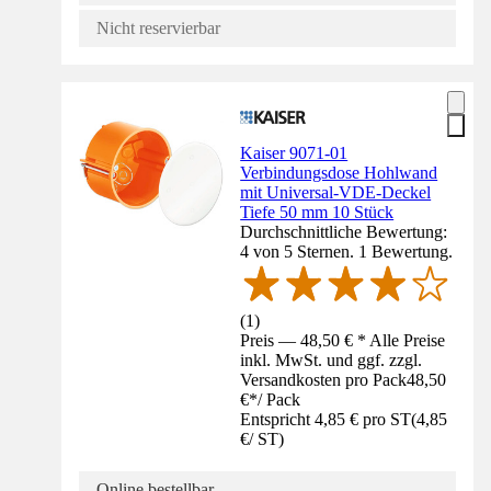
Nicht reservierbar
Kaiser 9071-01
Verbindungsdose Hohlwand
mit Universal-VDE-Deckel
Tiefe 50 mm 10 Stück
Durchschnittliche Bewertung:
4 von 5 Sternen. 1 Bewertung.
(
1
)
Preis — 48,50 € * Alle Preise
inkl. MwSt. und ggf. zzgl.
Versandkosten pro Pack
48,50
€
*
/
Pack
Entspricht 4,85 € pro ST
(
4,85
€
/
ST
)
Online bestellbar