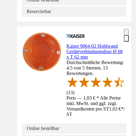
Reservierbar
Kaiser 9064-02 Hohlwand
Geräteverbindungsdose Ø 68
x T 62 mm
Durchschnittliche Bewertung:
4.5 von 5 Sternen. 13
Bewertungen.
(
13
)
Preis — 1,03 € * Alle Preise
inkl. MwSt. und ggf. zzgl.
Versandkosten pro ST
1,03 €
*
/
ST
Online bestellbar