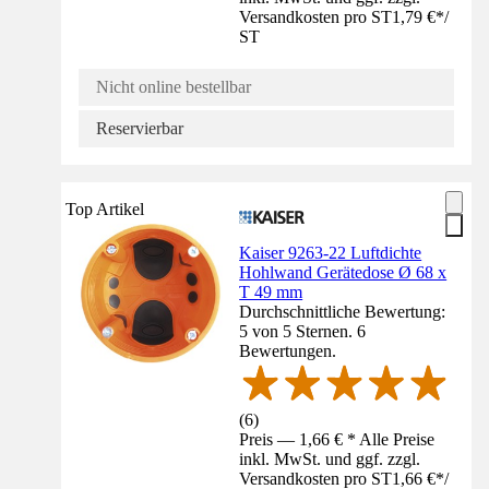
Versandkosten pro ST
1,79 €
*
/
ST
Nicht online bestellbar
Reservierbar
Top Artikel
Kaiser 9263-22 Luftdichte
Hohlwand Gerätedose Ø 68 x
T 49 mm
Durchschnittliche Bewertung:
5 von 5 Sternen. 6
Bewertungen.
(
6
)
Preis — 1,66 € * Alle Preise
inkl. MwSt. und ggf. zzgl.
Versandkosten pro ST
1,66 €
*
/