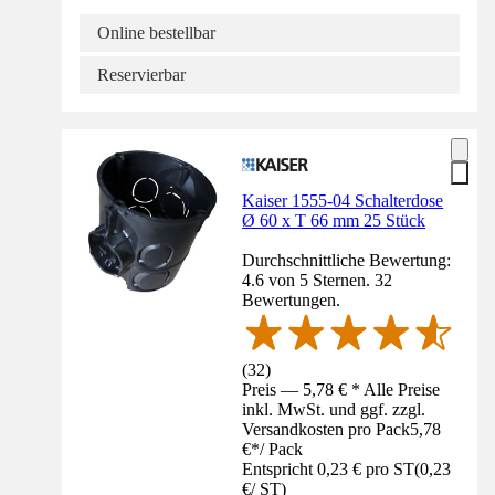
Online bestellbar
Reservierbar
Kaiser 1555-04 Schalterdose
Ø 60 x T 66 mm 25 Stück
Durchschnittliche Bewertung:
4.6 von 5 Sternen. 32
Bewertungen.
(
32
)
Preis — 5,78 € * Alle Preise
inkl. MwSt. und ggf. zzgl.
Versandkosten pro Pack
5,78
€
*
/
Pack
Entspricht 0,23 € pro ST
(
0,23
€
/
ST
)