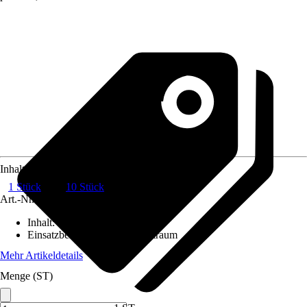
Inhalt
1 Stück
10 Stück
Art.-Nr.
6060822
Inhalt
:
1 Stück
Einsatzbereich
:
Innen, Feuchtraum
Mehr Artikeldetails
Menge (ST)