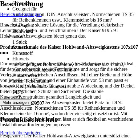
Beschreibung
Schrauben
Geeignet für
Bereich überspringen
zum Einbau von: DIN-Anschlussleisten, Normschienen TS 35
für Reihenklemmen usw., Klemmsteine bis 16 mm²
Brauchst Du eine sichere Lösung für die Verteilung elektrischer
Montageart
Leitungen in Innen- und Feuchträumen? Der Kaiser 9195-91
Hohlwand
Hohlwand-Abzweigkasten bietet genau das.
Inhalt
1 Stück
Produktmerkmale des Kaiser Hohlwand-Abzweigkastens 107x107
Material
mm
Kunststoff
Hinweis
Darum solltest Du zugreifen: Dieser Abzweigkasten eignet sich ideal
mit beigefügter Bohrschablone, für Klemmen bis: 4 mm2,
für den Innenbereich sowie Feuchträume und sorgt für die sichere
Ausbrechöffnungen Ø 20 mm: 8
Verlegung von elektrischen Anschlüssen. Mit einer Breite und Höhe
Einsatzbereich
von jeweils ca. 107 mm und einer Einbautiefe von 53 mm passt er
Innen, Feuchtraum
kompakt in Hohlwände. Die geschraubte Abdeckung und der Deckel
AKN (Artikelkurznummer)
bieten zusätzlichen Schutz und Sicherheit. Die stabile
54FY
Kunststoffkonstruktion garantiert Langlebigkeit und
EAN
Widerstandsfähigkeit. Der Abzweigkasten bietet Platz für DIN-
Mehr anzeigen
4013456230507
Anschlussleisten, Normschienen TS 35 für Reihenklemmen und
Klemmsteine bis 16 mm², wodurch er vielseitig einsetzbar ist. Mit
Produktsicherheit
insgesamt 8 Kabeleinführungen lässt er sich flexibel an verschiedene
Installationsanforderungen anpassen.
Bereich überspringen
Festgezurrt: Der Kaiser Hohlwand-Abzweigkasten unterstützt eine