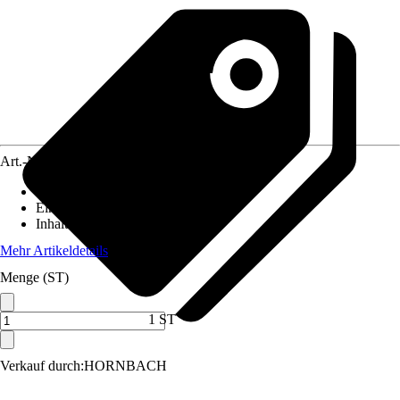
Art.-Nr.
3894963
Artikeltyp
:
Baldachin
Einsatzbereich
:
Innen
Inhalt
:
1 Stück
Mehr Artikeldetails
Menge (ST)
1 ST
Verkauf durch:
HORNBACH