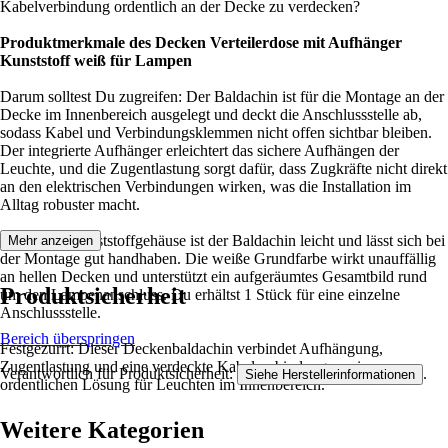
Kabelverbindung ordentlich an der Decke zu verdecken?
Produktmerkmale des Decken Verteilerdose mit Aufhänger
Kunststoff weiß für Lampen
Darum solltest Du zugreifen: Der Baldachin ist für die Montage an der
Decke im Innenbereich ausgelegt und deckt die Anschlussstelle ab,
sodass Kabel und Verbindungsklemmen nicht offen sichtbar bleiben.
Der integrierte Aufhänger erleichtert das sichere Aufhängen der
Leuchte, und die Zugentlastung sorgt dafür, dass Zugkräfte nicht direkt
an den elektrischen Verbindungen wirken, was die Installation im
Alltag robuster macht.
Durch das Kunststoffgehäuse ist der Baldachin leicht und lässt sich bei
Mehr anzeigen
der Montage gut handhaben. Die weiße Grundfarbe wirkt unauffällig
an hellen Decken und unterstützt ein aufgeräumtes Gesamtbild rund
Produktsicherheit
um den Lampenanschluss. Du erhältst 1 Stück für eine einzelne
Anschlussstelle.
Bereich überspringen
Festgezurrt: Dieser Deckenbaldachin verbindet Aufhängung,
Zugentlastung und eine verdeckte Kabelverbindung zu einer
Verantwortlich für Produktsicherheit:
.
Siehe Herstellerinformationen
ordentlichen Lösung für Leuchten im Innenbereich.
Weitere Kategorien