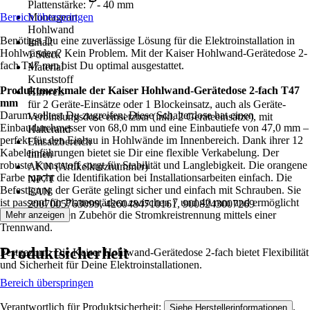
Plattenstärke: 7 - 40 mm
Bereich überspringen
Montageart
Hohlwand
Benötigst Du eine zuverlässige Lösung für die Elektroinstallation in
Inhalt
Hohlwänden? Kein Problem. Mit der Kaiser Hohlwand-Gerätedose 2-
1 Stück
fach T47 mm bist Du optimal ausgestattet.
Material
Kunststoff
Produktmerkmale der Kaiser Hohlwand-Gerätedose 2-fach T47
Hinweis
mm
für 2 Geräte-Einsätze oder 1 Blockeinsatz, auch als Geräte-
Darum solltest Du zugreifen: Diese Schalterdose hat einen
Verbindungsdose einsetzbar (inkl. 2 Geräteeinsätze), mit
Einbaudurchmesser von 68,0 mm und eine Einbautiefe von 47,0 mm –
Halterand
perfekt für den Einbau in Hohlwände im Innenbereich. Dank ihrer 12
Einsatzbereich
Kabeleinführungen bietet sie Dir eine flexible Verkabelung. Der
Innen
robuste Kunststoff sorgt für Stabilität und Langlebigkeit. Die orangene
AKN (Artikelkurznummer)
Farbe macht die Identifikation bei Installationsarbeiten einfach. Die
NP7T
Befestigung der Geräte gelingt sicher und einfach mit Schrauben. Sie
EAN
ist passend für Plattenstärken zwischen 7 und 40 mm und ermöglicht
2007005763099, 4260484710161, 9008243007269
mit dem richtigen Zubehör die Stromkreistrennung mittels einer
Mehr anzeigen
Trennwand.
Produktsicherheit
Festgezurrt: Die Kaiser Hohlwand-Gerätedose 2-fach bietet Flexibilität
und Sicherheit für Deine Elektroinstallationen.
Bereich überspringen
Verantwortlich für Produktsicherheit:
.
Siehe Herstellerinformationen