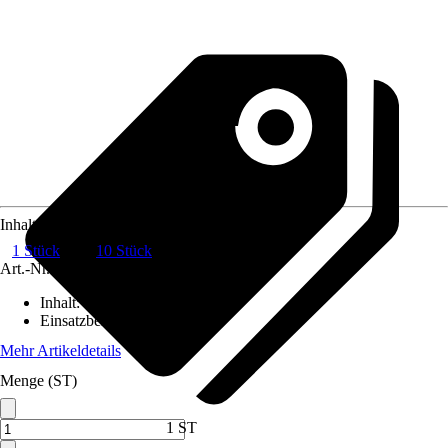
Inhalt
1 Stück
10 Stück
Art.-Nr.
6060682
Inhalt
:
1 Stück
Einsatzbereich
:
Innen
Mehr Artikeldetails
Menge (ST)
1 ST