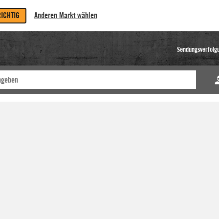
RICHTIG
Anderen Markt wählen
Sendungsverfolg