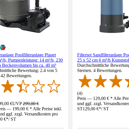
eranlage Poolfilteranlage Planet
Filterset Sandfilteranlage 
³/h, Pumpenleistung: 14 m³/h, 230
25 x 52 cm 6 m³/h Kunststof
n Beckenvolumen bis ca. 40 m³
Durchschnittliche Bewertun
nittliche Bewertung: 2.4 von 5
Sternen. 4 Bewertungen.
. 42 Bewertungen.
(
4
)
Preis — 129,00 € * Alle Pre
9,00 €
UVP
299,00 €
und ggf. zzgl. Versandkoste
eis — 199,00 € * Alle Preise inkl.
ST
129,00 €
*
/
ST
d ggf. zzgl. Versandkosten pro
0 €
*
/
ST