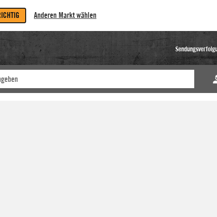
RICHTIG
Anderen Markt wählen
Sendungsverfolg