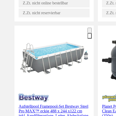
Z.Zt. nicht online bestellbar
Z.Zt. 
Z.Zt. nicht reservierbar
Z.Zt. 
Aufstellpool Framepool-Set Bestway Steel
Planet P
Pro MAX™ eckig 488 x 244 x122 cm
Clean Ea
inkl. Sandfilteranlage, Leiter, Abdeckplane
(350g)