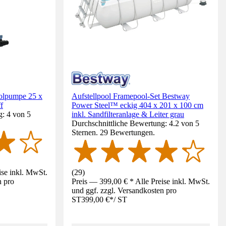
Poolpumpe 25 x
Aufstellpool Framepool-Set Bestway
f
Power Steel™ eckig 404 x 201 x 100 cm
g: 4 von 5
inkl. Sandfilteranlage & Leiter grau
Durchschnittliche Bewertung: 4.2 von 5
Sternen. 29 Bewertungen.
ise inkl. MwSt.
(
29
)
n pro
Preis — 399,00 € * Alle Preise inkl. MwSt.
und ggf. zzgl. Versandkosten pro
ST
399,00 €
*
/
ST