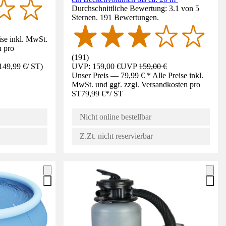
Durchschnittliche Bewertung: 3.1 von 5
Sternen. 191 Bewertungen.
ise inkl. MwSt.
n pro
(
191
)
149,99 €
/
ST
)
UVP: 159,00 €
UVP
159,00 €
Unser Preis — 79,99 € * Alle Preise inkl.
MwSt. und ggf. zzgl. Versandkosten pro
ST
79,99 €
*
/
ST
Nicht online bestellbar
Z.Zt. nicht reservierbar