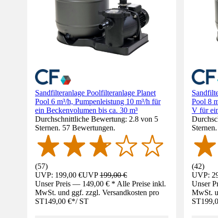
Sandfilteranlage Poolfilteranlage Planet
Sandfilt
Pool 6 m³/h, Pumpenleistung 10 m³/h für
Pool 8 m
ein Beckenvolumen bis ca. 30 m³
V für ei
Durchschnittliche Bewertung: 2.8 von 5
Durchsch
Sternen. 57 Bewertungen.
Sternen
(
57
)
(
42
)
UVP: 199,00 €
UVP
199,00 €
UVP: 29
Unser Preis — 149,00 € * Alle Preise inkl.
Unser Pr
MwSt. und ggf. zzgl. Versandkosten pro
MwSt. un
ST
149,00 €
*
/
ST
ST
199,0