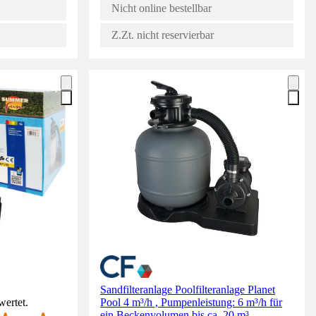
Nicht online bestellbar
Z.Zt. nicht reservierbar
Sandfilteranlage Poolfilteranlage Planet
wertet.
Pool 4 m³/h , Pumpenleistung: 6 m³/h für
ein Beckenvolumen bis ca. 20 m³