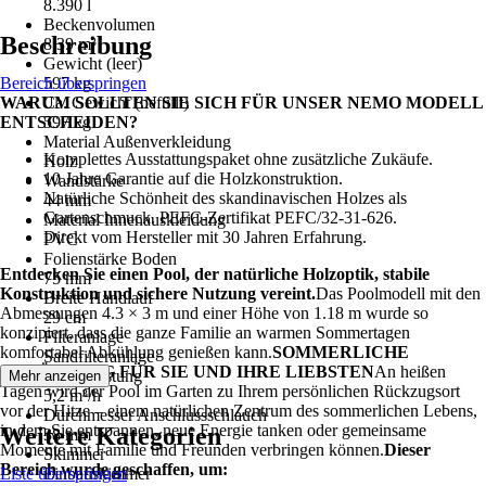
8.390 l
Beckenvolumen
Beschreibung
8,39 m³
Gewicht (leer)
Bereich überspringen
597 kg
WARUM SOLLTEN SIE SICH FÜR UNSER NEMO MODELL
Ca. Gewicht (befüllt)
ENTSCHEIDEN?
597 kg
Material Außenverkleidung
Komplettes Ausstattungspaket ohne zusätzliche Zukäufe.
Holz
10 Jahre Garantie auf die Holzkonstruktion.
Wandstärke
Natürliche Schönheit des skandinavischen Holzes als
44 mm
Gartenschmuck. PEFC-Zertifikat PEFC/32-31-626.
Material Innenauskleidung
Direkt vom Hersteller mit 30 Jahren Erfahrung.
PVC
Folienstärke Boden
Entdecken Sie einen Pool, der natürliche Holzoptik, stabile
75 mm
Konstruktion und sichere Nutzung vereint.
Das Poolmodell mit den
Breite Handlauf
Abmessungen 4.3 × 3 m und einer Höhe von 1.18 m wurde so
29 cm
konzipiert, dass die ganze Familie an warmen Sommertagen
Filteranlage
komfortabel Abkühlung genießen kann.
SOMMERLICHE
Sandfilteranlage
ABKÜHLUNG FÜR SIE UND IHRE LIEBSTEN
An heißen
Förderleistung
Mehr anzeigen
Tagen wird der Pool im Garten zu Ihrem persönlichen Rückzugsort
5,2 m³/h
vor der Hitze – einem natürlichen Zentrum des sommerlichen Lebens,
Durchmesser Anschlussschlauch
in dem Sie entspannen, neue Energie tanken oder gemeinsame
Weitere Kategorien
38 mm
Momente mit Familie und Freunden verbringen können.
Dieser
Skimmer
Bereich wurde geschaffen, um:
Liste überspringen
Einbauskimmer