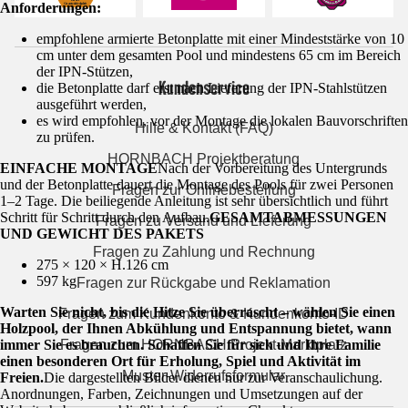
Anforderungen:
empfohlene armierte Betonplatte mit einer Mindeststärke von 10
cm unter dem gesamten Pool und mindestens 65 cm im Bereich
der IPN-Stützen,
Kundenservice
die Betonplatte darf erst nach Lieferung der IPN-Stahlstützen
ausgeführt werden,
es wird empfohlen, vor der Montage die lokalen Bauvorschriften
Hilfe & Kontakt (FAQ)
zu prüfen.
HORNBACH Projektberatung
EINFACHE MONTAGE
Nach der Vorbereitung des Untergrunds
und der Betonplatte dauert die Montage des Pools für zwei Personen
Fragen zur Onlinebestellung
1–2 Tage. Die beiliegende Anleitung ist sehr übersichtlich und führt
Schritt für Schritt durch den Aufbau.
GESAMTABMESSUNGEN
Fragen zu Versand und Lieferung
UND GEWICHT DES PAKETS
Fragen zu Zahlung und Rechnung
275 × 120 × H.126 cm
597 kg
Fragen zur Rückgabe und Reklamation
Warten Sie nicht, bis die Hitze Sie überrascht – wählen Sie einen
Fragen zum Kundenkonto & Kundenkonto-ID
Holzpool, der Ihnen Abkühlung und Entspannung bietet, wann
immer Sie es brauchen. Schaffen Sie für sich und Ihre Familie
Fragen zum HORNBACH Projekt-Marktplatz
einen besonderen Ort für Erholung, Spiel und Aktivität im
Muster-Widerrufsformular
Freien.
Die dargestellten Bilder dienen nur zur Veranschaulichung.
Anordnungen, Farben, Zeichnungen und Umsetzungen auf der