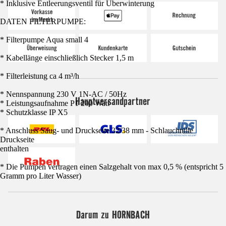
* Inklusive Entleerungsventil für Überwinterung
DATEN FILTERPUMPE:
* Filterpumpe Aqua small 4
* Kabellänge einschließlich Stecker 1,5 m
* Filterleistung ca 4 m³/h
* Nennspannung 230 V 1N-AC / 50Hz
Hauptversandpartner
* Leistungsaufnahme P1 200 Watt
* Schutzklasse IP X5
* Anschluss Saug- und Druckseite 32/38 mm - Schlauchtülle
Druckseite
enthalten
* Die Pumpen vertragen einen Salzgehalt von max 0,5 % (entspricht 5
Gramm pro Liter Wasser)
Darum zu HORNBACH