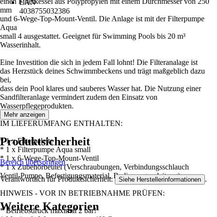
einen Filterkessel aus Polypropylen mit einem Durchmesser von 250
EAN
mm
4038755032386
und 6-Wege-Top-Mount-Ventil. Die Anlage ist mit der Filterpumpe
Aqua
small 4 ausgestattet. Geeignet für Swimming Pools bis 20 m³
Wasserinhalt.
Eine Investition die sich in jedem Fall lohnt! Die Filteranalage ist
das Herzstück deines Schwimmbeckens und trägt maßgeblich dazu
bei,
dass dein Pool klares und sauberes Wasser hat. Die Nutzung einer
Sandfilteranlage vermindert zudem den Einsatz von
Wasserpflegeprodukten.
Mehr anzeigen
IM LIEFERUMFANG ENTHALTEN:
Produktsicherheit
* 1 x Filterpalette
* 1 x Filterpumpe Aqua small
* 1 x 6-Wege-Top-Mount-Ventil
Bereich überspringen
* 1 x Zubehörbeutel (Verschraubungen, Verbindungsschlauch
Ventil-Pumpe, Befestigungsmaterial, Bedienungsanleitung)
Verantwortlich für Produktsicherheit:
.
Siehe Herstellerinformationen
HINWEIS - VOR IN BETRIEBNAHME PRÜFEN:
Weitere Kategorien
* Betriebsdruck maximal 2 bar!