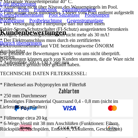
* Maximale Wassertemperatur 40° C.
Liste überspringen
* Aufstellung nicht über Niveau des Wasserspiegels im Pool.
Garten
Pools
Pooltechnik
Sandfilteranlagen
* Filteranlage muss mindestens 3 Meter vom Pool entfernt aufgestellt
Kartuschenfilteranlage
Pool Salzanlage
Poolpumpen
werden!
Poolheizung
Poolbeleuchtung
Gegenstromanlage
* Die Versorgung der Filterpumpe darf nur über einen
Fehler-Strom-Schutzschalter (FI-Schutz) ausgerüsteten Stromkreis
Kundenbewertungen
erfolgen, Bemessungsfehlerstrom nicht mehr als 30 mA!
* Der Elektroanschluss muss durch ein zertifiziertes
Bereich überspringen
Elektrounternehmen laut VDE beziehungsweise ÖNORM
durchgeführt
Die Echtheit der Bewertungen wurde von uns nicht überprüft.
werden.
Bewertungen können auch von Kunden stammen, die die Ware nicht
* Außenmaße 500 x 330 x 560 mm
nachweislich genutzt oder gekauft haben.
TECHNISCHE DATEN FILTERKESSEL:
* Filterkessel aus Polypropylen mit Filterfuß
Zahlarten
* 250 mm Durchmesser
* Benötigtes Filtermaterial Quarzsand 0,4 - 0,8 mm (nicht im
Lieferumfang enthalten)
* Füllmenge circa 20 kg
* 6-Wege-Ventil mit 38 mm Anschlüßen (Funktionen: Filtern,
Rückspülen, Nachspülen, Entleeren, Zirkulieren, Geschlossen)