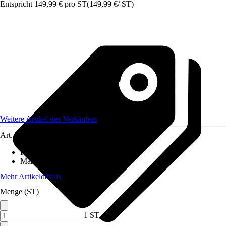
Entspricht 149,99 € pro ST
(
149,99 €
/
ST
)
Weitere Artikel des Verkäufers
Art.-Nr.
12564219
Förderleistung
:
4 m³/h
Maße (LxBxH)
:
50 x 33 x 56 cm
Mehr Artikeldetails
Menge (ST)
1 ST