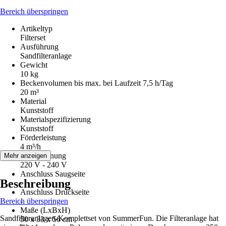
Bereich überspringen
Artikeltyp
Filterset
Ausführung
Sandfilteranlage
Gewicht
10 kg
Beckenvolumen bis max. bei Laufzeit 7,5 h/Tag
20 m³
Material
Kunststoff
Materialspezifizierung
Kunststoff
Förderleistung
4 m³/h
Netzspannung
Mehr anzeigen
220 V - 240 V
Anschluss Saugseite
Beschreibung
-
Anschluss Druckseite
Bereich überspringen
-
Maße (LxBxH)
Sandfilteranlagen-Komplettset von SummerFun. Die Filteranlage hat
50 x 33 x 56 cm