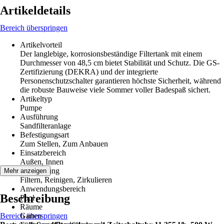
Artikeldetails
Bereich überspringen
Artikelvorteil
Der langlebige, korrosionsbeständige Filtertank mit einem
Durchmesser von 48,5 cm bietet Stabilität und Schutz. Die GS-
Zertifizierung (DEKRA) und der integrierte
Personenschutzschalter garantieren höchste Sicherheit, während
die robuste Bauweise viele Sommer voller Badespaß sichert.
Artikeltyp
Pumpe
Ausführung
Sandfilteranlage
Befestigungsart
Zum Stellen, Zum Anbauen
Einsatzbereich
Außen, Innen
Anwendung
Mehr anzeigen
Filtern, Reinigen, Zirkulieren
Anwendungsbereich
Beschreibung
Pool
Räume
Bereich überspringen
Garten