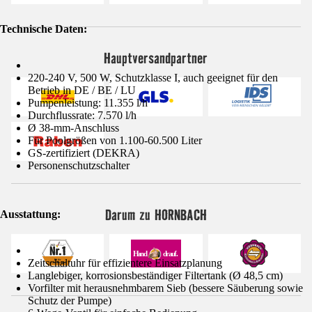
Technische Daten:
Hauptversandpartner
220-240 V, 500 W, Schutzklasse I, auch geeignet für den
Betrieb in DE / BE / LU
Pumpenleistung: 11.355 l/h
Durchflussrate: 7.570 l/h
Ø 38-mm-Anschluss
Für Poolgrößen von 1.100-60.500 Liter
GS-zertifiziert (DEKRA)
Personenschutzschalter
Darum zu HORNBACH
Ausstattung:
Zeitschaltuhr für effizientere Einsatzplanung
Langlebiger, korrosionsbeständiger Filtertank (Ø 48,5 cm)
Vorfilter mit herausnehmbarem Sieb (bessere Säuberung sowie
Schutz der Pumpe)