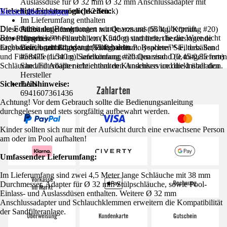
Auslassdüse für Ø 32 mm Ø 32 mm Anschlussadapter mit
Vielseitige Einsatzmöglichkeiten:
Schlauchklemmen (je 2 Stück)
Bereich überspringen
Im Lieferumfang enthalten
Die Echtheit der Bewertungen wurde von uns nicht überprüft.
Diese Filteranlage funktioniert mit Quarzsand (55 kg, Körnung #20)
Aufbauanleitung
Bewertungen können auch von Kunden stammen, die die Ware nicht
oder Polysphere™ Filterbällen (1.540 g) und liefert herausragende
Hinweis
nachweislich genutzt oder gekauft haben.
Ergebnisse, unabhängig vom Filtermedium. Beachten Sie, dass Sand
Betrieb mit Filtersand (55 kg) oder Polysphere™-Filterbällen
und Filterbälle nicht im Lieferumfang enthalten sind. Die mitgelieferten
#58475 (1.540 g) Sandkörnung #20 Quarzsand (0,45-0,85 mm)
Schläuche und Adapter erleichtern den Anschluss und die Installation.
Sand/Filterbälle nicht enthalten Kundenservice direkt über den
Hersteller
Sicherheitshinweise:
EAN
Zahlarten
6941607361436
Achtung! Vor dem Gebrauch sollte die Bedienungsanleitung
durchgelesen und stets sorgfältig aufbewahrt werden.
Kinder sollten sich nur mit der Aufsicht durch eine erwachsene Person
am oder im Pool aufhalten!
Umfassender Lieferumfang:
Im Lieferumfang sind zwei 4,5 Meter lange Schläuche mit 38 mm
Durchmesser, Adapter für Ø 32 mm Stülpschläuche, sowie Pool-
Einlass- und Auslassdüsen enthalten. Weitere Ø 32 mm
Anschlussadapter und Schlauchklemmen erweitern die Kompatibilität
der Sandfilteranlage.