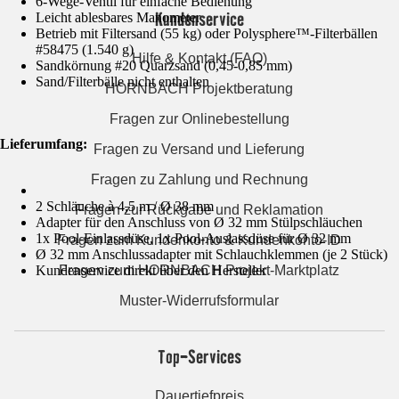
6-Wege-Ventil für einfache Bedienung
Kundenservice
Leicht ablesbares Manometer
Betrieb mit Filtersand (55 kg) oder Polysphere™-Filterbällen
#58475 (1.540 g)
Hilfe & Kontakt (FAQ)
Sandkörnung #20 Quarzsand (0,45-0,85 mm)
Sand/Filterbälle nicht enthalten
HORNBACH Projektberatung
Fragen zur Onlinebestellung
Lieferumfang:
Fragen zu Versand und Lieferung
Fragen zu Zahlung und Rechnung
2 Schläuche à 4,5 m / Ø 38 mm
Fragen zur Rückgabe und Reklamation
Adapter für den Anschluss von Ø 32 mm Stülpschläuchen
1x Pool-Einlassdüse, 1x Pool-Auslassdüse für Ø 32 mm
Fragen zum Kundenkonto & Kundenkonto-ID
Ø 32 mm Anschlussadapter mit Schlauchklemmen (je 2 Stück)
Kundenservice direkt über den Hersteller
Fragen zum HORNBACH Projekt-Marktplatz
Muster-Widerrufsformular
Top-Services
Dauertiefpreis