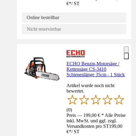
€
*
/
ST
Online bestellbar
Nicht reservierbar
ECHO Benzin-Motorsäge /
Kettensäge CS-3410
Schienenlänge 35cm - 1 Stück
Artikel wurde noch nicht
bewertet.
(
0
)
Preis — 199,00 € * Alle Preise
inkl. MwSt. und ggf. zzgl.
Versandkosten pro ST
199,00
€
*
/
ST