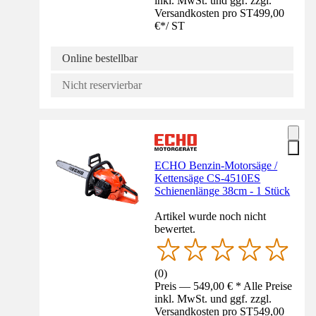
inkl. MwSt. und ggf. zzgl.
Versandkosten pro ST
499,00
€
*
/
ST
Online bestellbar
Nicht reservierbar
ECHO Benzin-Motorsäge /
Kettensäge CS-4510ES
Schienenlänge 38cm - 1 Stück
Artikel wurde noch nicht
bewertet.
(
0
)
Preis — 549,00 € * Alle Preise
inkl. MwSt. und ggf. zzgl.
Versandkosten pro ST
549,00