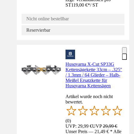
ST
119,00 €
*
/
ST
Nicht online bestellbar
Reservierbar
Husqvarna X-Cut SP33G
Kettensägekette 33cm – .325''
/ 1.3mm / 64 Glieder – Halb-
Meißel Ersatzkette für
Husqvarna Kettensägen
Artikel wurde noch nicht
bewertet.
(
0
)
UVP: 29,99 €
UVP
29,99 €
Unser Preis — 21,49 € * Alle