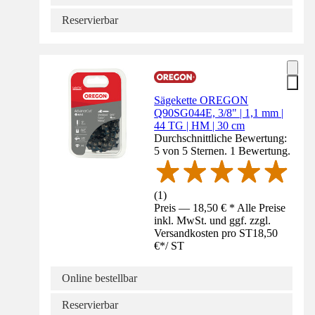
Reservierbar
Sägekette OREGON
Q90SG044E, 3/8" | 1,1 mm |
44 TG | HM | 30 cm
Durchschnittliche Bewertung:
5 von 5 Sternen. 1 Bewertung.
(
1
)
Preis — 18,50 € * Alle Preise
inkl. MwSt. und ggf. zzgl.
Versandkosten pro ST
18,50
€
*
/
ST
Online bestellbar
Reservierbar