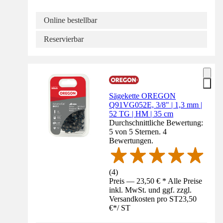
Online bestellbar
Reservierbar
Sägekette OREGON
Q91VG052E, 3/8" | 1,3 mm |
52 TG | HM | 35 cm
Durchschnittliche Bewertung:
5 von 5 Sternen. 4
Bewertungen.
(
4
)
Preis — 23,50 € * Alle Preise
inkl. MwSt. und ggf. zzgl.
Versandkosten pro ST
23,50
€
*
/
ST