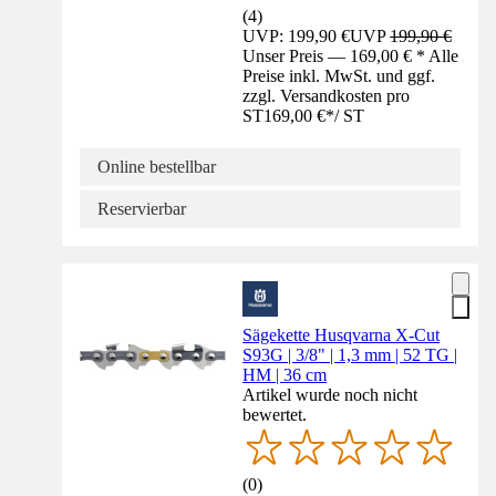
(
4
)
UVP: 199,90 €
UVP
199,90 €
Unser Preis — 169,00 € * Alle
Preise inkl. MwSt. und ggf.
zzgl. Versandkosten pro
ST
169,00 €
*
/
ST
Online bestellbar
Reservierbar
Sägekette Husqvarna X-Cut
S93G | 3/8" | 1,3 mm | 52 TG |
HM | 36 cm
Artikel wurde noch nicht
bewertet.
(
0
)