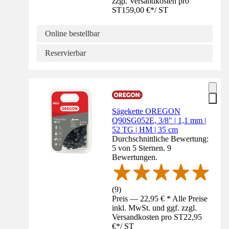
zzgl. Versandkosten pro
ST
159,00 €
*
/
ST
Online bestellbar
Reservierbar
Sägekette OREGON
Q90SG052E, 3/8" | 1,1 mm |
52 TG | HM | 35 cm
Durchschnittliche Bewertung:
5 von 5 Sternen. 9
Bewertungen.
(
9
)
Preis — 22,95 € * Alle Preise
inkl. MwSt. und ggf. zzgl.
Versandkosten pro ST
22,95
€
*
/
ST