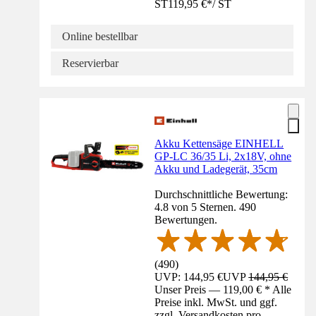
ST
119,95 €
*
/
ST
Online bestellbar
Reservierbar
Akku Kettensäge EINHELL
GP-LC 36/35 Li, 2x18V, ohne
Akku und Ladegerät, 35cm
Durchschnittliche Bewertung:
4.8 von 5 Sternen. 490
Bewertungen.
(
490
)
UVP: 144,95 €
UVP
144,95 €
Unser Preis — 119,00 € * Alle
Preise inkl. MwSt. und ggf.
zzgl. Versandkosten pro