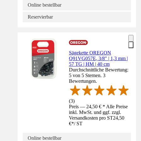
Online bestellbar
Reservierbar
Sägekette OREGON
Q91VG057E, 3/8" | 1,3 mm |
57 TG | HM | 40 cm
Durchschnittliche Bewertung:
5 von 5 Sternen. 3
Bewertungen.
(
3
)
Preis — 24,50 € * Alle Preise
inkl. MwSt. und ggf. zzgl.
Versandkosten pro ST
24,50
€
*
/
ST
Online bestellbar