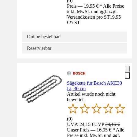
(
0
)
Preis — 19,95 € * Alle Preise
inkl. MwSt. und ggf. zzgl.
Versandkosten pro ST
19,95
€
*
/
ST
Online bestellbar
Reservierbar
Sägekette für Bosch AKE30
Li, 30 cm
Artikel wurde noch nicht
bewertet.
(
0
)
UVP: 24,15 €
UVP
24,15 €
Unser Preis — 16,95 € * Alle
Preise inkl. MwSt. und ggf.