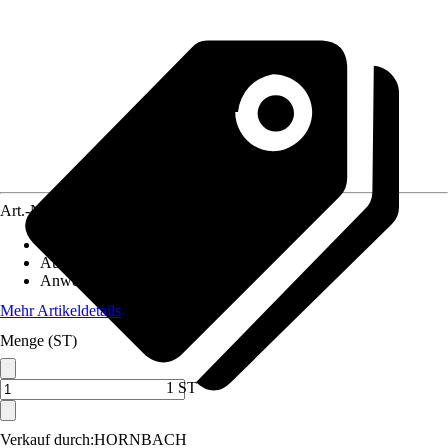
Art.-Nr.
3828852
Artikeltyp
:
Kette
Ausführung
:
Sägekette
Anwendungsbereich
:
Kettensäge
Mehr Artikeldetails
Menge (ST)
1 ST
Verkauf durch:
HORNBACH