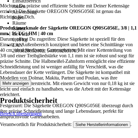
Einsatzbereich
Möchtest Du präzise und effiziente Schnitte mit Deiner Kettensäge
Außen
erzielen? Die Sägekette OREGON Q90SG056E ist genau das
Anwendung
Richtige für Dich.
Sägen
Räume
Produktmerkmale der Sägekette OREGON Q90SG056E, 3/8 | 1,1
Garten
mm | 56 TG | HM | 40 cm
Gewicht
Darum solltest Du zugreifen: Diese Sägekette ist speziell für den
0,18 kg
Einsatz im Außenbereich konzipiert und bietet eine Schnittlänge von
EAN
40 cm, ideal für diverse Gartenarbeiten. Mit einer Kettenteilung von
2003828852002, 5400182631705
3/8 und einer Treibgliedstärke von 1,1 mm ist sie robust und sorgt für
präzise Schnitte. Die Halbmeißel-Zahnform ermöglicht eine effiziente
Schneidleistung und ist weniger anfällig für Verschleiß, was die
Lebensdauer der Kette verlängert. Die Sägekette ist kompatibel mit
Modellen von Dolmar, Makita, Partner und Poulan, was ihre
Vielseitigkeit unterstreicht. Mit einem Gewicht von nur 0,18 kg ist sie
Mehr anzeigen
leicht und einfach zu handhaben, was die Arbeit mit der Kettensäge
erleichtert.
Produktsicherheit
Festgezurrt: Die Sägekette OREGON Q90SG056E überzeugt durch
ihre präzise Schneidleistung und lange Lebensdauer, perfekt für
Bereich überspringen
anspruchsvolle Gartenarbeiten.
Verantwortlich für Produktsicherheit:
.
Siehe Herstellerinformationen