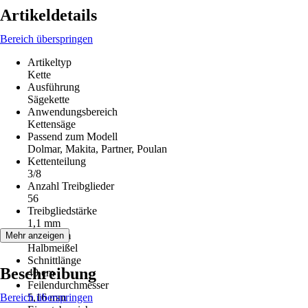
Artikeldetails
Bereich überspringen
Artikeltyp
Kette
Ausführung
Sägekette
Anwendungsbereich
Kettensäge
Passend zum Modell
Dolmar, Makita, Partner, Poulan
Kettenteilung
3/8
Anzahl Treibglieder
56
Treibgliedstärke
1,1 mm
Zahnform
Mehr anzeigen
Halbmeißel
Schnittlänge
Beschreibung
40 cm
Feilendurchmesser
Bereich überspringen
5,16 mm