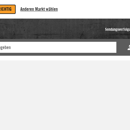
RICHTIG
Anderen Markt wählen
Sendungsverfolg