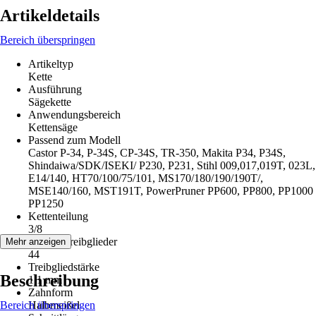
Artikeldetails
Bereich überspringen
Artikeltyp
Kette
Ausführung
Sägekette
Anwendungsbereich
Kettensäge
Passend zum Modell
Castor P-34, P-34S, CP-34S, TR-350, Makita P34, P34S,
Shindaiwa/SDK/ISEKI/ P230, P231, Stihl 009,017,019T, 023L,
E14/140, HT70/100/75/101, MS170/180/190/190T/,
MSE140/160, MST191T, PowerPruner PP600, PP800, PP1000
PP1250
Kettenteilung
3/8
Anzahl Treibglieder
Mehr anzeigen
44
Treibgliedstärke
Beschreibung
1,1 mm
Zahnform
Bereich überspringen
Halbmeißel