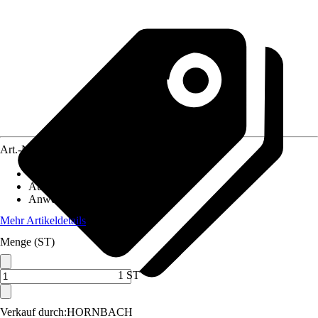
Art.-Nr.
3828848
Artikeltyp
:
Kette
Ausführung
:
Sägekette
Anwendungsbereich
:
Kettensäge
Mehr Artikeldetails
Menge (ST)
1 ST
Verkauf durch:
HORNBACH