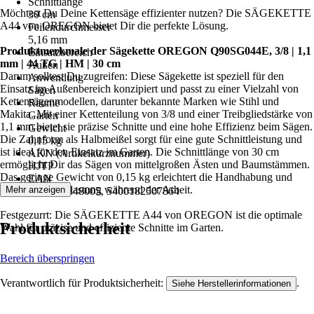
Schnittlänge
Möchtest Du Deine Kettensäge effizienter nutzen? Die SÄGEKETTE
30 cm
A44 von OREGON bietet Dir die perfekte Lösung.
Feilendurchmesser
5,16 mm
Produktmerkmale der Sägekette OREGON Q90SG044E, 3/8 | 1,1
Einsatzbereich
mm | 44 TG | HM | 30 cm
Außen
Darum solltest Du zugreifen: Diese Sägekette ist speziell für den
Anwendung
Einsatz im Außenbereich konzipiert und passt zu einer Vielzahl von
Sägen
Kettensägenmodellen, darunter bekannte Marken wie Stihl und
Räume
Makita. Mit einer Kettenteilung von 3/8 und einer Treibgliedstärke von
Garten
1,1 mm bietet sie präzise Schnitte und eine hohe Effizienz beim Sägen.
Gewicht
Die Zahnform als Halbmeißel sorgt für eine gute Schnittleistung und
0,15 kg
ist ideal für den Einsatz im Garten. Die Schnittlänge von 30 cm
AKN (Artikelkurznummer)
ermöglicht Dir das Sägen von mittelgroßen Ästen und Baumstämmen.
HJTP
Das geringe Gewicht von 0,15 kg erleichtert die Handhabung und
EAN
reduziert die Belastung während der Arbeit.
Mehr anzeigen
2003828848005, 5400182507864
Festgezurrt: Die SÄGEKETTE A44 von OREGON ist die optimale
Produktsicherheit
Wahl für präzise und effiziente Schnitte im Garten.
Bereich überspringen
Verantwortlich für Produktsicherheit:
.
Siehe Herstellerinformationen