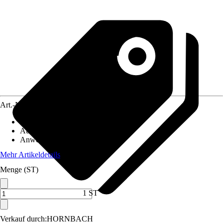
Art.-Nr.
3828792
Artikeltyp
:
Kette
Ausführung
:
Sägekette
Anwendungsbereich
:
Kettensäge
Mehr Artikeldetails
Menge (ST)
1 ST
Verkauf durch:
HORNBACH