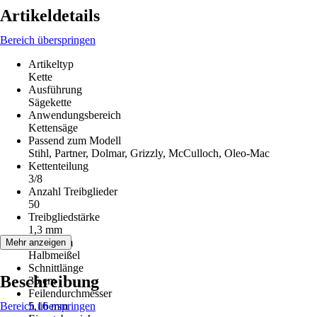
Artikeldetails
Bereich überspringen
Artikeltyp
Kette
Ausführung
Sägekette
Anwendungsbereich
Kettensäge
Passend zum Modell
Stihl, Partner, Dolmar, Grizzly, McCulloch, Oleo-Mac
Kettenteilung
3/8
Anzahl Treibglieder
50
Treibgliedstärke
1,3 mm
Zahnform
Mehr anzeigen
Halbmeißel
Schnittlänge
Beschreibung
35 cm
Feilendurchmesser
Bereich überspringen
5,16 mm