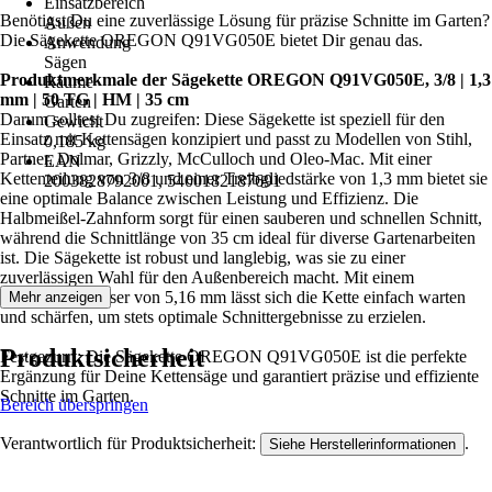
Einsatzbereich
Benötigst Du eine zuverlässige Lösung für präzise Schnitte im Garten?
Außen
Die Sägekette OREGON Q91VG050E bietet Dir genau das.
Anwendung
Sägen
Produktmerkmale der Sägekette OREGON Q91VG050E, 3/8 | 1,3
Räume
mm | 50 TG | HM | 35 cm
Garten
Darum solltest Du zugreifen: Diese Sägekette ist speziell für den
Gewicht
Einsatz mit Kettensägen konzipiert und passt zu Modellen von Stihl,
0,185 kg
Partner, Dolmar, Grizzly, McCulloch und Oleo-Mac. Mit einer
EAN
Kettenteilung von 3/8 und einer Treibgliedstärke von 1,3 mm bietet sie
2003828792001, 5400182187691
eine optimale Balance zwischen Leistung und Effizienz. Die
Halbmeißel-Zahnform sorgt für einen sauberen und schnellen Schnitt,
während die Schnittlänge von 35 cm ideal für diverse Gartenarbeiten
ist. Die Sägekette ist robust und langlebig, was sie zu einer
zuverlässigen Wahl für den Außenbereich macht. Mit einem
Feilendurchmesser von 5,16 mm lässt sich die Kette einfach warten
Mehr anzeigen
und schärfen, um stets optimale Schnittergebnisse zu erzielen.
Produktsicherheit
Festgezurrt: Die Sägekette OREGON Q91VG050E ist die perfekte
Ergänzung für Deine Kettensäge und garantiert präzise und effiziente
Schnitte im Garten.
Bereich überspringen
Verantwortlich für Produktsicherheit:
.
Siehe Herstellerinformationen