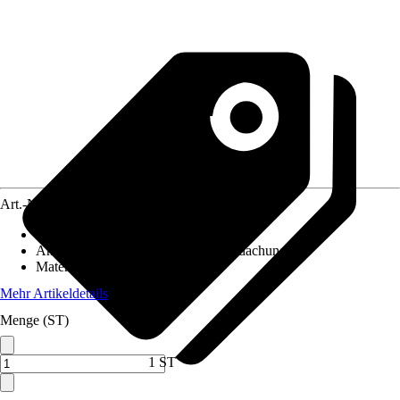
Art.-Nr.
10577912
Artikeltyp
:
Seitenteil
Anwendungsbereich
:
Terrassenüberdachung
Material
:
Aluminium
Mehr Artikeldetails
Menge (ST)
1 ST