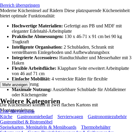
Bereich überspringen
Moderne Kücheninsel auf Rädern Diese platzsparende Kücheneinheit
bietet optimale Funktionalität:
Hochwertige Materialien:
Gefertigt aus PB und MDF mit
eleganter Edelstahl-Arbeitsplatte
Praktische Abmessungen:
130 x 46-71 x 91 cm bei 90 kg
Tragkraft
Intelligente Organisation:
2 Schubladen, Schrank mit
verstellbarem Einlegeboden und Aufbewahrungsbox
Integrierte Accessoires:
Handtuchhalter und Messerhalter mit 3
Haken
Flexible Arbeitsfläche:
Klappbare Seite erweitert Arbeitsplatte
von 46 auf 71 cm
Einfache Mobilität:
4 versteckte Räder für flexible
Positionierung
Mehr anzeigen
Maximale Nutzung:
Ausziehbare Schublade für Abfalleimer
oder Küchengeräte
Weitere Kategorien
Die Kücheninsel kommt in zwei flachen Kartons mit
Montageanleitung.
Liste überspringen
Küche
Gastronomiebedarf
Servierwagen
Gastronomiezubehör
Gastromöbel & Bistromöbel
Speisekarten, Menütafeln & Menüboards
Thermobehälter