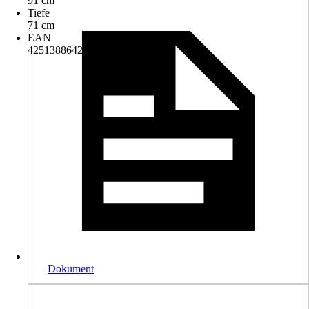
91 cm
Tiefe
71 cm
EAN
4251388642771
Dokument