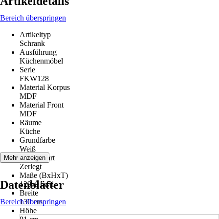
Artikeldetails
Bereich überspringen
Artikeltyp
Schrank
Ausführung
Küchenmöbel
Serie
FKW128
Material Korpus
MDF
Material Front
MDF
Räume
Küche
Grundfarbe
Weiß
Montageart
Mehr anzeigen
Zerlegt
Maße (BxHxT)
Datenblätter
129x91x71
Breite
Bereich überspringen
130 cm
Höhe