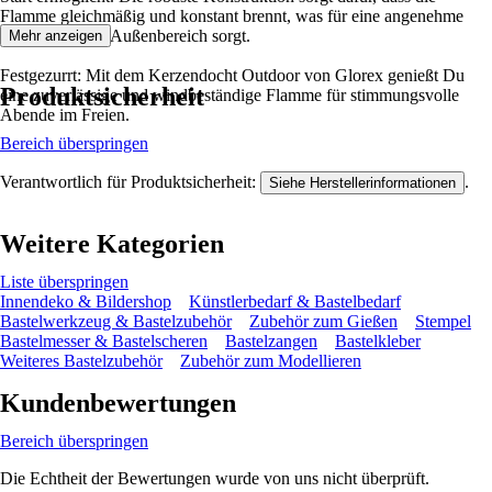
Flamme gleichmäßig und konstant brennt, was für eine angenehme
Atmosphäre im Außenbereich sorgt.
Mehr anzeigen
Festgezurrt: Mit dem Kerzendocht Outdoor von Glorex genießt Du
Produktsicherheit
eine zuverlässige und windbeständige Flamme für stimmungsvolle
Abende im Freien.
Bereich überspringen
Verantwortlich für Produktsicherheit:
.
Siehe Herstellerinformationen
Weitere Kategorien
Liste überspringen
Innendeko & Bildershop
Künstlerbedarf & Bastelbedarf
Bastelwerkzeug & Bastelzubehör
Zubehör zum Gießen
Stempel
Bastelmesser & Bastelscheren
Bastelzangen
Bastelkleber
Weiteres Bastelzubehör
Zubehör zum Modellieren
Kundenbewertungen
Bereich überspringen
Die Echtheit der Bewertungen wurde von uns nicht überprüft.