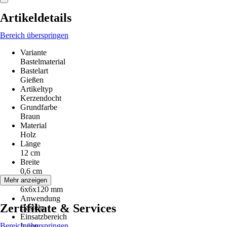
Artikeldetails
Bereich überspringen
Variante
Bastelmaterial
Bastelart
Gießen
Artikeltyp
Kerzendocht
Grundfarbe
Braun
Material
Holz
Länge
12 cm
Breite
0,6 cm
Maße
Mehr anzeigen
6x6x120 mm
Anwendung
Zertifikate & Services
Basteln
Einsatzbereich
Bereich überspringen
Innen