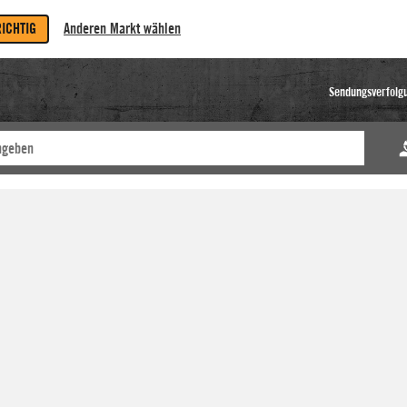
RICHTIG
Anderen Markt wählen
Sendungsverfolg