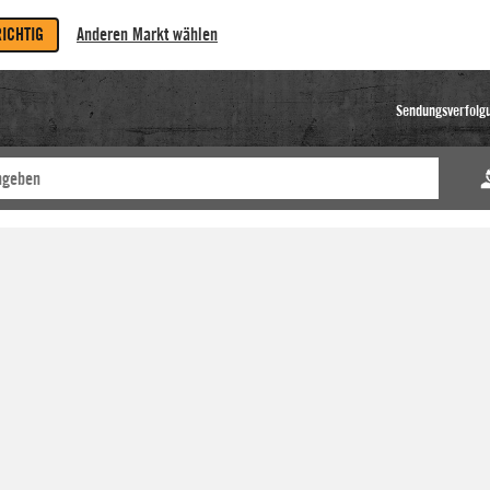
RICHTIG
Anderen Markt wählen
Sendungsverfolg