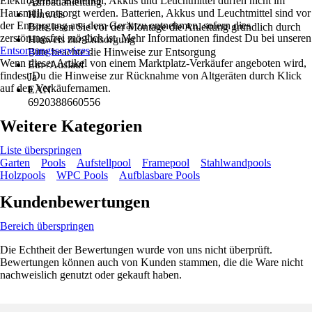
Elektrogeräte, Batterien, Akkus und Leuchtmittel dürfen nicht im
Aufbauanleitung
Hausmüll entsorgt werden. Batterien, Akkus und Leuchtmittel sind vor
Hinweis
der Entsorgung aus dem Gerät zu entnehmen, sofern dies
Bitte lesen Sie vor der Montage die Anleitung gründlich durch
zerstörungsfrei möglich ist. Mehr Informationen findest Du bei unseren
Hinweis zur Entsorgung
Entsorgungsservices
.
Bitte beachte die Hinweise zur Entsorgung
Wenn dieser Artikel von einem Marktplatz-Verkäufer angeboten wird,
Ein-/Auslauf
findest Du die Hinweise zur Rücknahme von Altgeräten durch Klick
Ja
auf den Verkäufernamen.
EAN
6920388660556
Weitere Kategorien
Liste überspringen
Garten
Pools
Aufstellpool
Framepool
Stahlwandpools
Holzpools
WPC Pools
Aufblasbare Pools
Kundenbewertungen
Bereich überspringen
Die Echtheit der Bewertungen wurde von uns nicht überprüft.
Bewertungen können auch von Kunden stammen, die die Ware nicht
nachweislich genutzt oder gekauft haben.