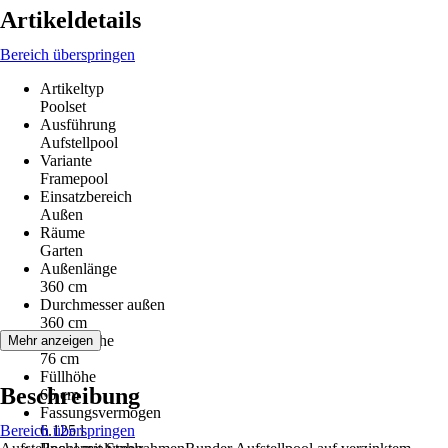
Artikeldetails
Bereich überspringen
Artikeltyp
Poolset
Ausführung
Aufstellpool
Variante
Framepool
Einsatzbereich
Außen
Räume
Garten
Außenlänge
360 cm
Durchmesser außen
360 cm
Außenhöhe
Mehr anzeigen
76 cm
Füllhöhe
Beschreibung
66 cm
Fassungsvermögen
Bereich überspringen
6.125 l