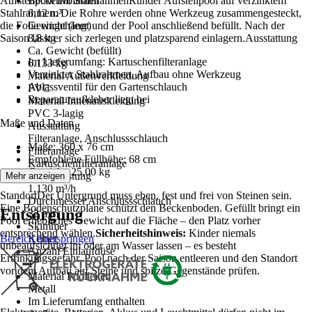
Aufstellpool mit StahlrahmenRunder Aufstellpool auf verzinktem
Beckenvolumen
Stahlrahmen. Die Rohre werden ohne Werkzeug zusammengesteckt,
6,12 m³
die Folie eingehängt und der Pool anschließend befüllt. Nach der
Gewicht (leer)
Saison lässt er sich zerlegen und platzsparend einlagern.Ausstattung
8,8 kg
Ca. Gewicht (befüllt)
Im Lieferumfang: Kartuschenfilteranlage
6.133 kg
Verzinkter Stahlrahmen, Aufbau ohne Werkzeug
Material Außenverkleidung
Ablassventil für den Gartenschlauch
PVC
Reparaturaufkleber liegt bei
Material Innenauskleidung
PVC 3-lagig
Maße und Daten
Ausstattung
Filteranlage, Anschlussschlauch
Maße: 360 x 76 cm
Filteranlage
Empfohlene Füllhöhe: 68 cm
Kartuschenfilteranlage
Gewicht: 25,00 kg
Förderleistung
Mehr anzeigen
1,130 m³/h
StandortDer Untergrund muss eben, fest und frei von Steinen sein.
Durchmesser Anschlussschlauch
Eine Bodenschutzplane schützt den Beckenboden. Gefüllt bringt ein
Entsorgung
32 mm
Pool erhebliches Gewicht auf die Fläche – den Platz vorher
Skimmer
entsprechend wählen.
Sicherheitshinweis:
Kinder niemals
Bereich überspringen
Keiner
unbeaufsichtigt im oder am Wasser lassen – es besteht
Anzahl Einlaufdüse
Ertrinkungsgefahr. Pool nach der Saison entleeren und den Standort
1
vor dem Aufbau auf Steine und spitze Gegenstände prüfen.
Material Poolleiter
Metall
Im Lieferumfang enthalten