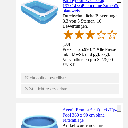
Familypool PVC eckig
197x143x49 cm ohne Zubehör
blau/weiss
Durchschnittliche Bewertung:
3.3 von 5 Sternen. 10
Bewertungen.
(
10
)
Preis — 26,99 € * Alle Preise
inkl. MwSt. und ggf. zzgl.
Versandkosten pro ST
26,99
€
*
/
ST
Nicht online bestellbar
Z.Zt. nicht reservierbar
Avenli Prompt Set Quick-Up-
Pool 360 x 90 cm ohne
Filteranlage
Artikel wurde noch nicht