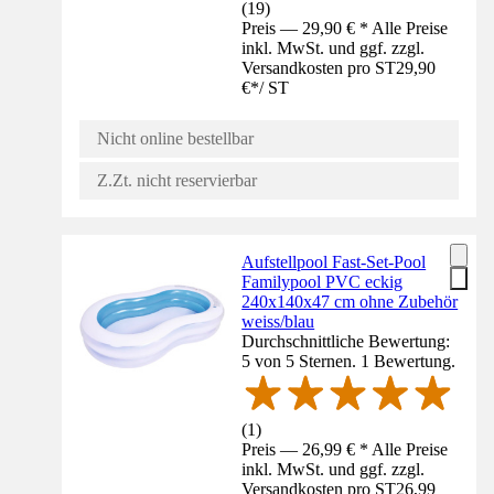
(
19
)
Preis — 29,90 € * Alle Preise
inkl. MwSt. und ggf. zzgl.
Versandkosten pro ST
29,90
€
*
/
ST
Nicht online bestellbar
Z.Zt. nicht reservierbar
Aufstellpool Fast-Set-Pool
Familypool PVC eckig
240x140x47 cm ohne Zubehör
weiss/blau
Durchschnittliche Bewertung:
5 von 5 Sternen. 1 Bewertung.
(
1
)
Preis — 26,99 € * Alle Preise
inkl. MwSt. und ggf. zzgl.
Versandkosten pro ST
26,99