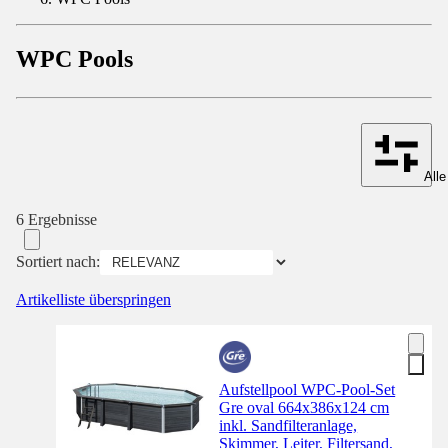
WPC Pools
Alle
6 Ergebnisse
Sortiert nach:
Artikelliste überspringen
Aufstellpool WPC-Pool-Set
Gre oval 664x386x124 cm
inkl. Sandfilteranlage,
Skimmer, Leiter, Filtersand,