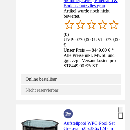
Skimmer, Leiter, Filtersand &
Bodenschutzvlies grau
Artikel wurde noch nicht
bewertet.
(
0
)
UVP: 9739,00 €
UVP
9739,00
€
Unser Preis — 8449,00 € *
Alle Preise inkl. MwSt. und
ggf. zzgl. Versandkosten pro
ST
8449,00 €
*
/
ST
Online bestellbar
Nicht reservierbar
Aufstellpool WPC-Pool-Set
Gre oval 525x386x124 cm