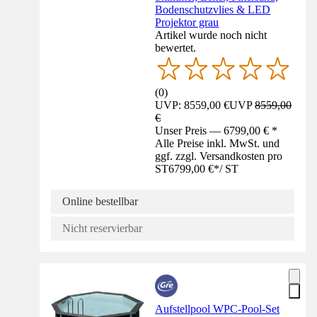
Bodenschutzvlies & LED
Projektor grau
Artikel wurde noch nicht
bewertet.
(
0
)
UVP: 8559,00 €
UVP
8559,00
€
Unser Preis — 6799,00 € *
Alle Preise inkl. MwSt. und
ggf. zzgl. Versandkosten pro
ST
6799,00 €
*
/
ST
Online bestellbar
Nicht reservierbar
Aufstellpool WPC-Pool-Set