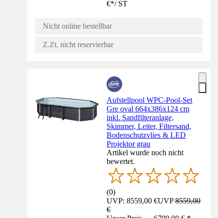
€
*
/
ST
Nicht online bestellbar
Z.Zt. nicht reservierbar
Aufstellpool WPC-Pool-Set
Gre oval 664x386x124 cm
inkl. Sandfilteranlage,
Skimmer, Leiter, Filtersand,
Bodenschutzvlies & LED
Projektor grau
Artikel wurde noch nicht
bewertet.
(
0
)
UVP: 8559,00 €
UVP
8559,00
€