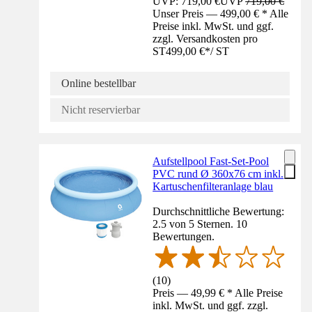
UVP: 719,00 €
UVP
719,00 €
Unser Preis — 499,00 € * Alle
Preise inkl. MwSt. und ggf.
zzgl. Versandkosten pro
ST
499,00 €
*
/
ST
Online bestellbar
Nicht reservierbar
Aufstellpool Fast-Set-Pool
PVC rund Ø 360x76 cm inkl.
Kartuschenfilteranlage blau
Durchschnittliche Bewertung:
2.5 von 5 Sternen. 10
Bewertungen.
(
10
)
Preis — 49,99 € * Alle Preise
inkl. MwSt. und ggf. zzgl.