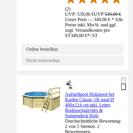
(
2
)
UVP: 539,00 €
UVP
539,00 €
Unser Preis — 349,00 € * Alle
Preise inkl. MwSt. und ggf.
zzgl. Versandkosten pro
ST
349,00 €
*
/
ST
Online bestellbar
Nicht reservierbar
Aufstellpool Holzpool-Set
Karibu Classic 1B rund Ø
400x124 cm inkl. Leiter,
Bodenschutzvlies &
Sonnendeck Holz
Durchschnittliche Bewertung:
2 von 5 Sternen. 2
Bewertungen.