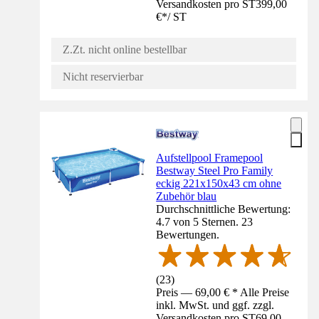
Versandkosten pro ST
399,00
€
*
/
ST
Z.Zt. nicht online bestellbar
Nicht reservierbar
Aufstellpool Framepool
Bestway Steel Pro Family
eckig 221x150x43 cm ohne
Zubehör blau
Durchschnittliche Bewertung:
4.7 von 5 Sternen. 23
Bewertungen.
(
23
)
Preis — 69,00 € * Alle Preise
inkl. MwSt. und ggf. zzgl.
Versandkosten pro ST
69,00