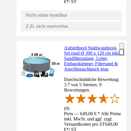
€
*
/
ST
Nicht online bestellbar
Z.Zt. nicht reservierbar
Aufstellpool Stahlwandpool-
Set rund Ø 300 x 120 cm inkl.
Sandfilteranlage, Leiter,
Einbauskimmer, Filtersand &
Anschlussschlauch grau
Durchschnittliche Bewertung:
3.7 von 5 Sternen. 9
Bewertungen.
(
9
)
Preis — 649,00 € * Alle Preise
inkl. MwSt. und ggf. zzgl.
Versandkosten pro ST
649,00
€
*
/
ST