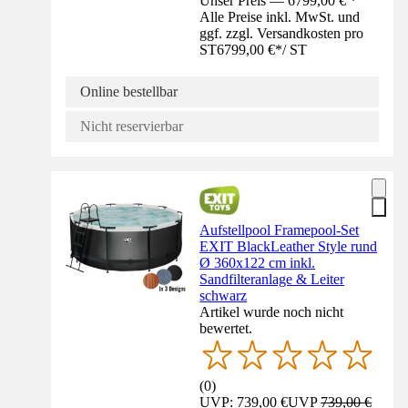
Unser Preis — 6799,00 € *
Alle Preise inkl. MwSt. und
ggf. zzgl. Versandkosten pro
ST
6799,00 €
*
/
ST
Online bestellbar
Nicht reservierbar
Aufstellpool Framepool-Set
EXIT BlackLeather Style rund
Ø 360x122 cm inkl.
Sandfilteranlage & Leiter
schwarz
Artikel wurde noch nicht
bewertet.
(
0
)
UVP: 739,00 €
UVP
739,00 €