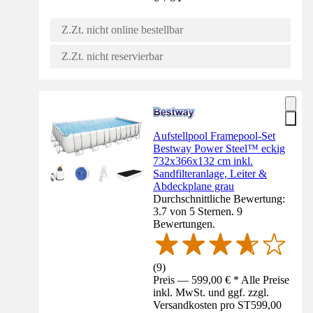
Z.Zt. nicht online bestellbar
Z.Zt. nicht reservierbar
Aufstellpool Framepool-Set
Bestway Power Steel™ eckig
732x366x132 cm inkl.
Sandfilteranlage, Leiter &
Abdeckplane grau
Durchschnittliche Bewertung:
3.7 von 5 Sternen. 9
Bewertungen.
(
9
)
Preis — 599,00 € * Alle Preise
inkl. MwSt. und ggf. zzgl.
Versandkosten pro ST
599,00