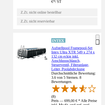
€
*
/
ST
Z.Zt. nicht online bestellbar
Z.Zt. nicht reservierbar
Aufstellpool Framepool-Set
Intex Ultra XTR 549 x 274 x
132 cm eckig inkl.
Anschlussschlauch,
Steuerventil, Filteranlage,
Leiter, Poolabdeckung
Durchschnittliche Bewertung:
3.6 von 5 Sternen. 8
Bewertungen.
(
8
)
Preis — 699,00 € * Alle Preise
inkl. MwSt. und ggf. zzgl.