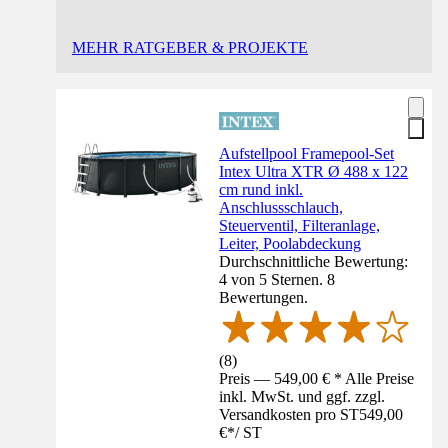
MEHR RATGEBER & PROJEKTE
Aufstellpool Framepool-Set
Intex Ultra XTR Ø 488 x 122
cm rund inkl.
Anschlussschlauch,
Steuerventil, Filteranlage,
Leiter, Poolabdeckung
Durchschnittliche Bewertung:
4 von 5 Sternen. 8
Bewertungen.
(
8
)
Preis — 549,00 € * Alle Preise
inkl. MwSt. und ggf. zzgl.
Versandkosten pro ST
549,00
€
*
/
ST