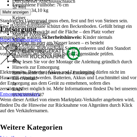
Durchmesser Anschlussschlauch
Empfohlene Füllhöhe: 76 cm
32 mm
Gewicht: 34,10 kg
Skimmer
Mehr anzeigen
Keiner
StandortDer Untergrund muss eben, fest und frei von Steinen sein.
Anzahl Einlaufdüse
Eine Bodenschutzplane schützt den Beckenboden. Gefüllt bringt ein
Entsorgung
1
Pool erhebliches Gewicht auf die Fläche – den Platz vorher
Material Poolleiter
entsprechend wählen.
Sicherheitshinweis:
Kinder niemals
Bereich überspringen
Metall
unbeaufsichtigt im oder am Wasser lassen – es besteht
Im Lieferumfang enthalten
Ertrinkungsgefahr. Pool nach der Saison entleeren und den Standort
Aufbauanleitung
vor dem Aufbau auf Steine und spitze Gegenstände prüfen.
Hinweis
Bitte lesen Sie vor der Montage die Anleitung gründlich durch
Hinweis zur Entsorgung
Elektrogeräte, Batterien, Akkus und Leuchtmittel dürfen nicht im
Bitte beachte die Hinweise zur Entsorgung
Hausmüll entsorgt werden. Batterien, Akkus und Leuchtmittel sind vor
Ein-/Auslauf
der Entsorgung aus dem Gerät zu entnehmen, sofern dies
Ja
zerstörungsfrei möglich ist. Mehr Informationen findest Du bei unseren
EAN
Entsorgungsservices
.
6920388660587
Wenn dieser Artikel von einem Marktplatz-Verkäufer angeboten wird,
findest Du die Hinweise zur Rücknahme von Altgeräten durch Klick
auf den Verkäufernamen.
Weitere Kategorien