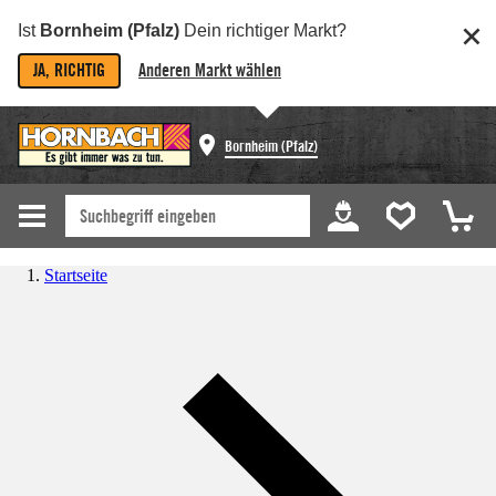
Ist
Bornheim (Pfalz)
Dein richtiger Markt?
JA, RICHTIG
Anderen Markt wählen
Bornheim (Pfalz)
Startseite