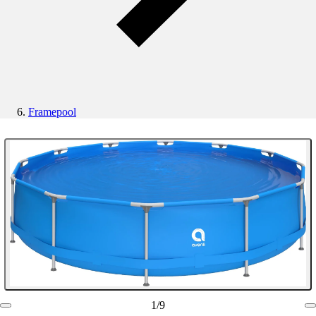
Framepool
1
/
9