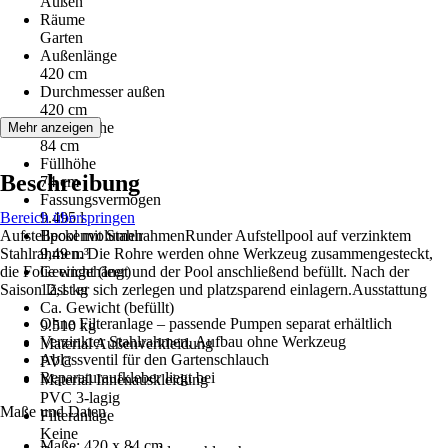
Außen
Räume
Garten
Außenlänge
420 cm
Durchmesser außen
420 cm
Außenhöhe
Mehr anzeigen
84 cm
Füllhöhe
Beschreibung
74 cm
Fassungsvermögen
Bereich überspringen
9.495 l
Aufstellpool mit StahlrahmenRunder Aufstellpool auf verzinktem
Beckenvolumen
Stahlrahmen. Die Rohre werden ohne Werkzeug zusammengesteckt,
9,49 m³
die Folie eingehängt und der Pool anschließend befüllt. Nach der
Gewicht (leer)
Saison lässt er sich zerlegen und platzsparend einlagern.Ausstattung
12,1 kg
Ca. Gewicht (befüllt)
Ohne Filteranlage – passende Pumpen separat erhältlich
9.510 kg
Verzinkter Stahlrahmen, Aufbau ohne Werkzeug
Material Außenverkleidung
Ablassventil für den Gartenschlauch
PVC
Reparaturaufkleber liegt bei
Material Innenauskleidung
PVC 3-lagig
Maße und Daten
Filteranlage
Keine
Maße: 420 x 84 cm