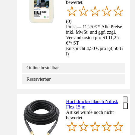
bewertet.
(
0
)
Preis — 11,25 € * Alle Preise
inkl. MwSt. und ggf. zzgl.
Versandkosten pro ST
11,25
€
*
/
ST
Entspricht 4,50 € pro l
(
4,50 €
/
l
)
Online bestellbar
Reservierbar
Hochdruckschlauch Nilfisk
Flex 15 m
Artikel wurde noch nicht
bewertet.