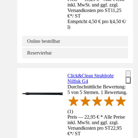
inkl. MwSt. und ggf. zzgl.
Versandkosten pro ST
11,25
€
*
/
ST
Entspricht 4,50 € pro l
(
4,50 €
/
l
)
Online bestellbar
Reservierbar
Click&Clean Strahlrohr
Nilfisk G4
Durchschnittliche Bewertung:
5 von 5 Sternen. 1 Bewertung.
(
1
)
Preis — 22,95 € * Alle Preise
inkl. MwSt. und ggf. zzgl.
Versandkosten pro ST
22,95
€
*
/
ST