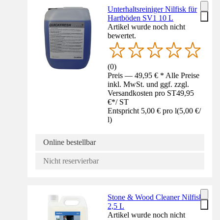
Unterhaltsreiniger Nilfisk für
Hartböden SV1 10 L
Artikel wurde noch nicht
bewertet.
(
0
)
Preis — 49,95 € * Alle Preise
inkl. MwSt. und ggf. zzgl.
Versandkosten pro ST
49,95
€
*
/
ST
Entspricht 5,00 € pro l
(
5,00 €
/
l
)
Online bestellbar
Nicht reservierbar
Stone & Wood Cleaner Nilfisk
2,5 L
Artikel wurde noch nicht