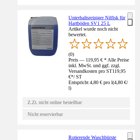
Unterhaltsreiniger Nilfisk für
Hartböden SV1 25 L
Artikel wurde noch nicht
bewertet.
(
0
)
Preis — 119,95 € * Alle Preise
inkl. MwSt. und ggf. zzgl.
Versandkosten pro ST
119,95
€
*
/
ST
Entspricht 4,80 € pro l
(
4,80 €
/
l
)
Z.Zt. nicht online bestellbar
Nicht reservierbar
Rotierende Waschbürste