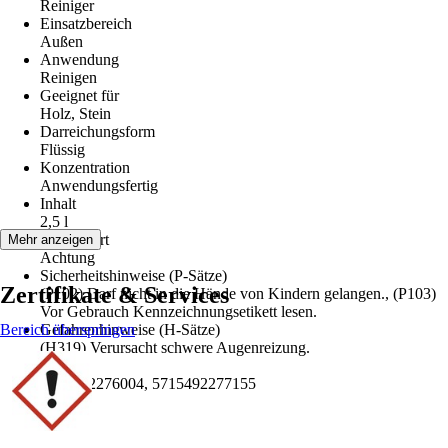
Reiniger
Einsatzbereich
Außen
Anwendung
Reinigen
Geeignet für
Holz, Stein
Darreichungsform
Flüssig
Konzentration
Anwendungsfertig
Inhalt
2,5 l
Signalwort
Mehr anzeigen
Achtung
Sicherheitshinweise (P-Sätze)
Zertifikate & Services
(P102) Darf nicht in die Hände von Kindern gelangen., (P103)
Vor Gebrauch Kennzeichnungsetikett lesen.
Bereich überspringen
Gefahrenhinweise (H-Sätze)
(H319) Verursacht schwere Augenreizung.
EAN
5715492276004, 5715492277155