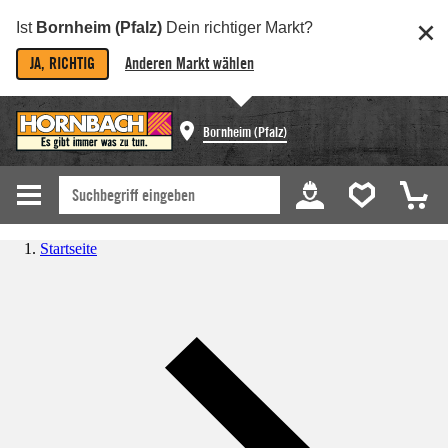
Ist
Bornheim (Pfalz)
Dein richtiger Markt?
JA, RICHTIG
Anderen Markt wählen
Bornheim (Pfalz)
Startseite