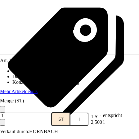
Art.-Nr.
12352779
Inhalt
:
2,5 l
Darreichungsform
:
Flüssig
Konzentration
:
Anwendungsfertig
Mehr Artikeldetails
Menge (ST)
entspricht
1 ST
ST
l
2,500 l
Verkauf durch:
HORNBACH