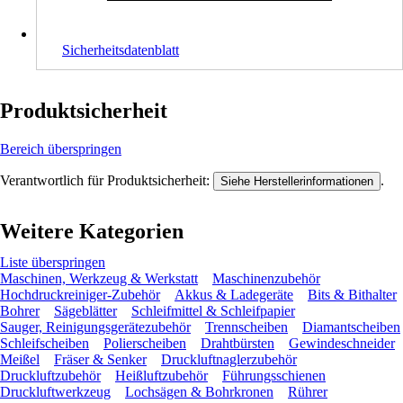
Sicherheitsdatenblatt
Produktsicherheit
Bereich überspringen
Verantwortlich für Produktsicherheit:
.
Siehe Herstellerinformationen
Weitere Kategorien
Liste überspringen
Maschinen, Werkzeug & Werkstatt
Maschinenzubehör
Hochdruckreiniger-Zubehör
Akkus & Ladegeräte
Bits & Bithalter
Bohrer
Sägeblätter
Schleifmittel & Schleifpapier
Sauger, Reinigungsgerätezubehör
Trennscheiben
Diamantscheiben
Schleifscheiben
Polierscheiben
Drahtbürsten
Gewindeschneider
Meißel
Fräser & Senker
Druckluftnaglerzubehör
Druckluftzubehör
Heißluftzubehör
Führungsschienen
Druckluftwerkzeug
Lochsägen & Bohrkronen
Rührer