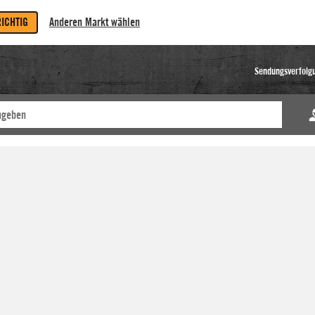
RICHTIG
Anderen Markt wählen
Sendungsverfolg