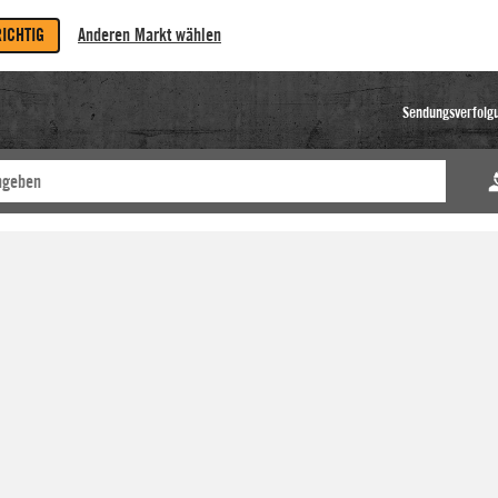
RICHTIG
Anderen Markt wählen
Sendungsverfolg