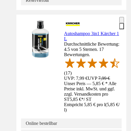
Reservierbar
Autoshampoo 3in1 Kärcher 1
L
Durchschnittliche Bewertung:
4.5 von 5 Sternen. 17
Bewertungen.
(
17
)
UVP: 7,99 €
UVP
7,99 €
Unser Preis — 5,85 € * Alle
Preise inkl. MwSt. und ggf.
zzgl. Versandkosten pro
ST
5,85 €
*
/
ST
Entspricht 5,85 € pro l
(
5,85 €
/
l
)
Online bestellbar