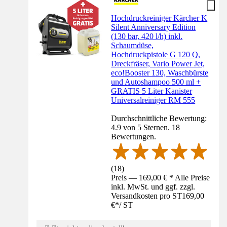
Hochdruckreiniger Kärcher K
Silent Anniversary Edition
(130 bar, 420 l/h) inkl.
Schaumdüse,
Hochdruckpistole G 120 Q,
Dreckfräser, Vario Power Jet,
eco!Booster 130, Waschbürste
und Autoshampoo 500 ml +
GRATIS 5 Liter Kanister
Universalreiniger RM 555
Durchschnittliche Bewertung:
4.9 von 5 Sternen. 18
Bewertungen.
(
18
)
Preis — 169,00 € * Alle Preise
inkl. MwSt. und ggf. zzgl.
Versandkosten pro ST
169,00
€
*
/
ST