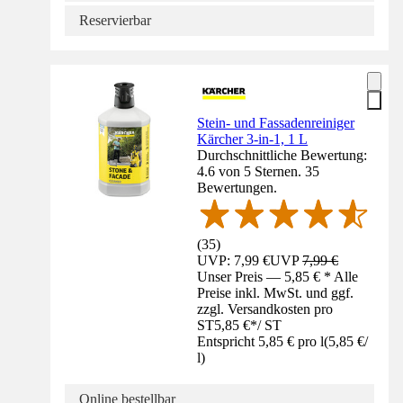
Reservierbar
Stein- und Fassadenreiniger
Kärcher 3-in-1, 1 L
Durchschnittliche Bewertung:
4.6 von 5 Sternen. 35
Bewertungen.
(
35
)
UVP: 7,99 €
UVP
7,99 €
Unser Preis — 5,85 € * Alle
Preise inkl. MwSt. und ggf.
zzgl. Versandkosten pro
ST
5,85 €
*
/
ST
Entspricht 5,85 € pro l
(
5,85 €
/
l
)
Online bestellbar