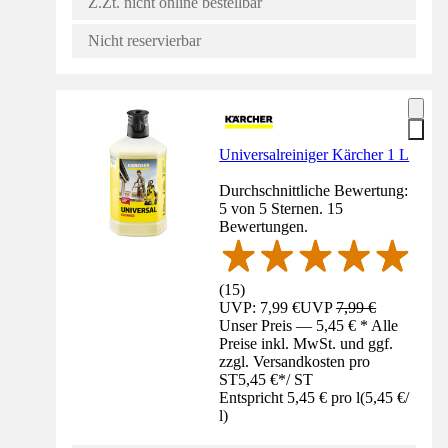
Z.Zt. nicht online bestellbar
Nicht reservierbar
Universalreiniger Kärcher 1 L
Durchschnittliche Bewertung:
5 von 5 Sternen. 15
Bewertungen.
(
15
)
UVP: 7,99 €
UVP
7,99 €
Unser Preis — 5,45 € * Alle
Preise inkl. MwSt. und ggf.
zzgl. Versandkosten pro
ST
5,45 €
*
/
ST
Entspricht 5,45 € pro l
(
5,45 €
/
l
)