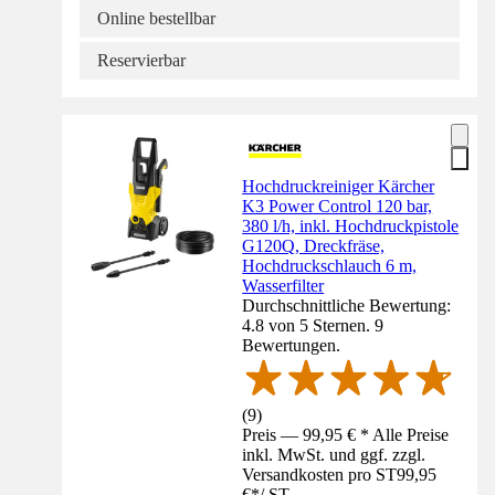
Online bestellbar
Reservierbar
Hochdruckreiniger Kärcher
K3 Power Control 120 bar,
380 l/h, inkl. Hochdruckpistole
G120Q, Dreckfräse,
Hochdruckschlauch 6 m,
Wasserfilter
Durchschnittliche Bewertung:
4.8 von 5 Sternen. 9
Bewertungen.
(
9
)
Preis — 99,95 € * Alle Preise
inkl. MwSt. und ggf. zzgl.
Versandkosten pro ST
99,95
€
*
/
ST