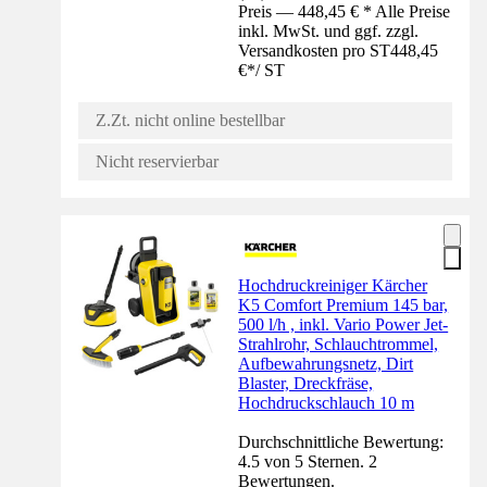
Preis — 448,45 € * Alle Preise
inkl. MwSt. und ggf. zzgl.
Versandkosten pro ST
448,45
€
*
/
ST
Z.Zt. nicht online bestellbar
Nicht reservierbar
Hochdruckreiniger Kärcher
K5 Comfort Premium 145 bar,
500 l/h , inkl. Vario Power Jet-
Strahlrohr, Schlauchtrommel,
Aufbewahrungsnetz, Dirt
Blaster, Dreckfräse,
Hochdruckschlauch 10 m
Durchschnittliche Bewertung:
4.5 von 5 Sternen. 2
Bewertungen.