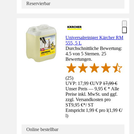
Reservierbar
Universalreiniger Kärcher RM
555, 5 L
Durchschnittliche Bewertung:
4.5 von 5 Sternen. 25
Bewertungen.
(
25
)
UVP: 17,99 €
UVP
17,99 €
Unser Preis — 9,95 € * Alle
Preise inkl. MwSt. und ggf.
zzgl. Versandkosten pro
ST
9,95 €
*
/
ST
Entspricht 1,99 € pro l
(
1,99 €
/
l
)
Online bestellbar