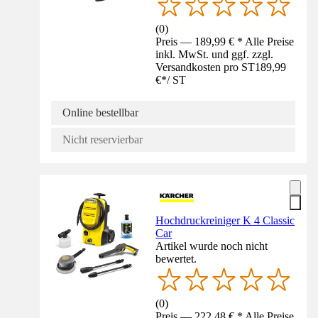
(
0
)
Preis — 189,99 € * Alle Preise
inkl. MwSt. und ggf. zzgl.
Versandkosten pro ST
189,99
€
*
/
ST
Online bestellbar
Nicht reservierbar
Hochdruckreiniger K 4 Classic
Car
Artikel wurde noch nicht
bewertet.
(
0
)
Preis — 222,48 € * Alle Preise