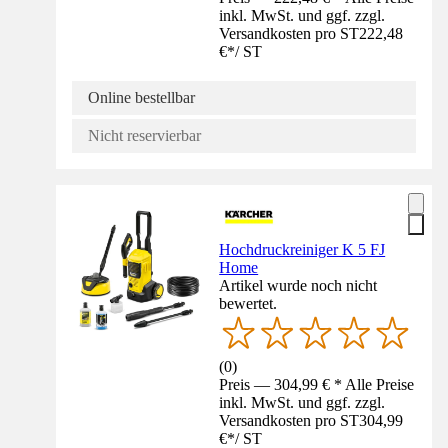
inkl. MwSt. und ggf. zzgl.
Versandkosten pro ST
222,48
€
*
/
ST
Online bestellbar
Nicht reservierbar
Hochdruckreiniger K 5 FJ
Home
Artikel wurde noch nicht
bewertet.
(
0
)
Preis — 304,99 € * Alle Preise
inkl. MwSt. und ggf. zzgl.
Versandkosten pro ST
304,99
€
*
/
ST